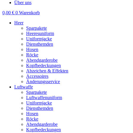
Über uns
0,00
€
0
Warenkorb
Heer
Sparpakete
Heeresuniform
Uniformjacke
Diensthemden
Hosen
Röcke
Abendgarderobe
Kopfbedeckungen
Abzeichen & Effekten
Accessoires
Änderungsservice
Luftwaffe
Sparpakete
Luftwaffenuniform
Uniformjacke
Diensthemden
Hosen
Röcke
Abendgarderobe
Kopfbedeckungen