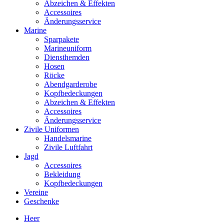
Abzeichen & Effekten
Accessoires
Änderungsservice
Marine
Sparpakete
Marineuniform
Diensthemden
Hosen
Röcke
Abendgarderobe
Kopfbedeckungen
Abzeichen & Effekten
Accessoires
Änderungsservice
Zivile Uniformen
Handelsmarine
Zivile Luftfahrt
Jagd
Accessoires
Bekleidung
Kopfbedeckungen
Vereine
Geschenke
Heer