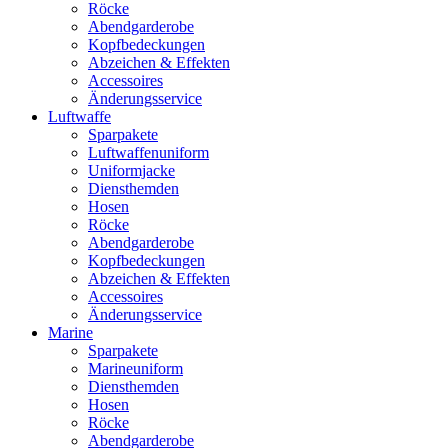
Röcke
Abendgarderobe
Kopfbedeckungen
Abzeichen & Effekten
Accessoires
Änderungsservice
Luftwaffe
Sparpakete
Luftwaffenuniform
Uniformjacke
Diensthemden
Hosen
Röcke
Abendgarderobe
Kopfbedeckungen
Abzeichen & Effekten
Accessoires
Änderungsservice
Marine
Sparpakete
Marineuniform
Diensthemden
Hosen
Röcke
Abendgarderobe