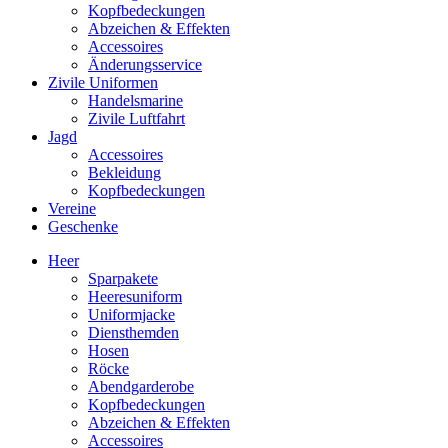
Kopfbedeckungen
Abzeichen & Effekten
Accessoires
Änderungsservice
Zivile Uniformen
Handelsmarine
Zivile Luftfahrt
Jagd
Accessoires
Bekleidung
Kopfbedeckungen
Vereine
Geschenke
Heer
Sparpakete
Heeresuniform
Uniformjacke
Diensthemden
Hosen
Röcke
Abendgarderobe
Kopfbedeckungen
Abzeichen & Effekten
Accessoires