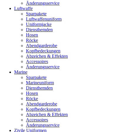
Änderungsservice
Luftwaffe
Sparpakete
Luftwaffenuniform
Uniformjacke
Diensthemden
Hosen
Röcke
Abendgarderobe
Kopfbedeckungen
Abzeichen & Effekten
Accessoires
Änderungsservice
Marine
Sparpakete
Marineuniform
Diensthemden
Hosen
Röcke
Abendgarderobe
Kopfbedeckungen
Abzeichen & Effekten
Accessoires
Änderungsservice
Zivile Uniformen