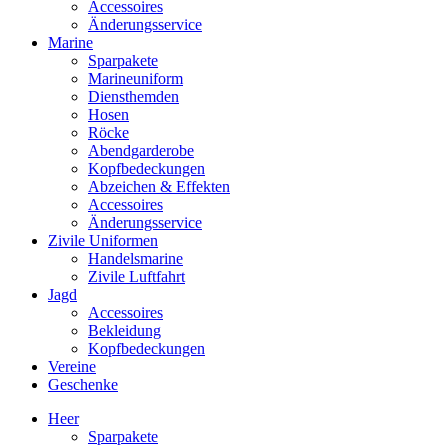
Accessoires
Änderungsservice
Marine
Sparpakete
Marineuniform
Diensthemden
Hosen
Röcke
Abendgarderobe
Kopfbedeckungen
Abzeichen & Effekten
Accessoires
Änderungsservice
Zivile Uniformen
Handelsmarine
Zivile Luftfahrt
Jagd
Accessoires
Bekleidung
Kopfbedeckungen
Vereine
Geschenke
Heer
Sparpakete