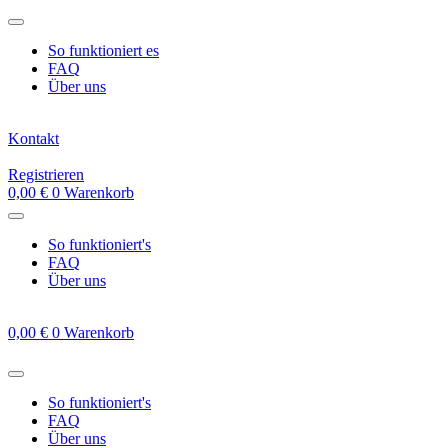
Zum
Inhalt
So funktioniert es
springen
FAQ
Über uns
Kontakt
Registrieren
0,00
€
0
Warenkorb
So funktioniert's
FAQ
Über uns
0,00
€
0
Warenkorb
So funktioniert's
FAQ
Über uns