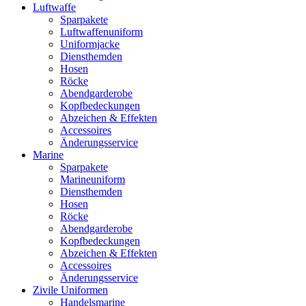
Luftwaffe
Sparpakete
Luftwaffenuniform
Uniformjacke
Diensthemden
Hosen
Röcke
Abendgarderobe
Kopfbedeckungen
Abzeichen & Effekten
Accessoires
Änderungsservice
Marine
Sparpakete
Marineuniform
Diensthemden
Hosen
Röcke
Abendgarderobe
Kopfbedeckungen
Abzeichen & Effekten
Accessoires
Änderungsservice
Zivile Uniformen
Handelsmarine