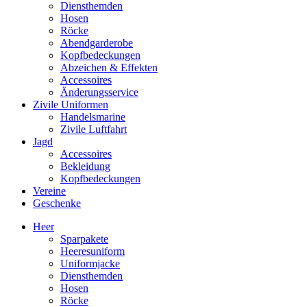
Diensthemden
Hosen
Röcke
Abendgarderobe
Kopfbedeckungen
Abzeichen & Effekten
Accessoires
Änderungsservice
Zivile Uniformen
Handelsmarine
Zivile Luftfahrt
Jagd
Accessoires
Bekleidung
Kopfbedeckungen
Vereine
Geschenke
Heer
Sparpakete
Heeresuniform
Uniformjacke
Diensthemden
Hosen
Röcke