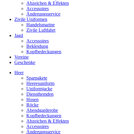
Abzeichen & Effekten
Accessoires
Änderungsservice
Zivile Uniformen
Handelsmarine
Zivile Luftfahrt
Jagd
Accessoires
Bekleidung
Kopfbedeckungen
Vereine
Geschenke
Heer
Sparpakete
Heeresuniform
Uniformjacke
Diensthemden
Hosen
Röcke
Abendgarderobe
Kopfbedeckungen
Abzeichen & Effekten
Accessoires
Änderungsservice