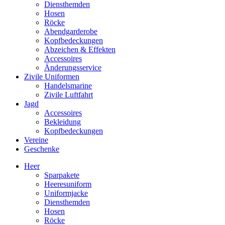
Diensthemden
Hosen
Röcke
Abendgarderobe
Kopfbedeckungen
Abzeichen & Effekten
Accessoires
Änderungsservice
Zivile Uniformen
Handelsmarine
Zivile Luftfahrt
Jagd
Accessoires
Bekleidung
Kopfbedeckungen
Vereine
Geschenke
Heer
Sparpakete
Heeresuniform
Uniformjacke
Diensthemden
Hosen
Röcke