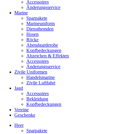
Accessoires
Änderungsservice
Marine
Sparpakete
Marineuniform
Diensthemden
Hosen
Röcke
Abendgarderobe
Kopfbedeckungen
Abzeichen & Effekten
Accessoires
Änderungsservice
Zivile Uniformen
Handelsmarine
Zivile Luftfahrt
Jagd
Accessoires
Bekleidung
Kopfbedeckungen
Vereine
Geschenke
Heer
Sparpakete