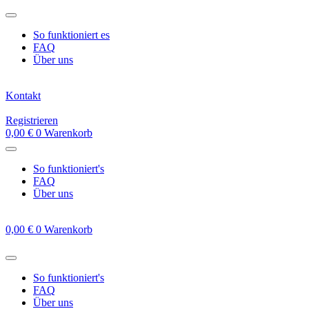
Zum
Inhalt
So funktioniert es
springen
FAQ
Über uns
Kontakt
Registrieren
0,00
€
0
Warenkorb
So funktioniert's
FAQ
Über uns
0,00
€
0
Warenkorb
So funktioniert's
FAQ
Über uns