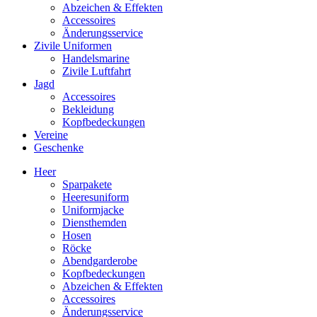
Abzeichen & Effekten
Accessoires
Änderungsservice
Zivile Uniformen
Handelsmarine
Zivile Luftfahrt
Jagd
Accessoires
Bekleidung
Kopfbedeckungen
Vereine
Geschenke
Heer
Sparpakete
Heeresuniform
Uniformjacke
Diensthemden
Hosen
Röcke
Abendgarderobe
Kopfbedeckungen
Abzeichen & Effekten
Accessoires
Änderungsservice