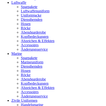
Luftwaffe
Sparpakete
Luftwaffenuniform
Uniformjacke
Diensthemden
Hosen
Röcke
Abendgarderobe
Kopfbedeckungen
Abzeichen & Effekten
Accessoires
Änderungsservice
Marine
Sparpakete
Marineuniform
Diensthemden
Hosen
Röcke
Abendgarderobe
Kopfbedeckungen
Abzeichen & Effekten
Accessoires
Änderungsservice
Zivile Uniformen
Handelsmarine