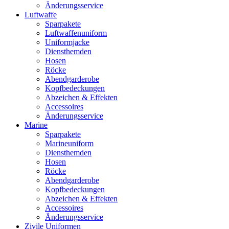
Änderungsservice
Luftwaffe
Sparpakete
Luftwaffenuniform
Uniformjacke
Diensthemden
Hosen
Röcke
Abendgarderobe
Kopfbedeckungen
Abzeichen & Effekten
Accessoires
Änderungsservice
Marine
Sparpakete
Marineuniform
Diensthemden
Hosen
Röcke
Abendgarderobe
Kopfbedeckungen
Abzeichen & Effekten
Accessoires
Änderungsservice
Zivile Uniformen