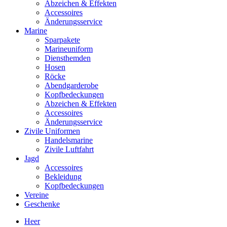
Abzeichen & Effekten
Accessoires
Änderungsservice
Marine
Sparpakete
Marineuniform
Diensthemden
Hosen
Röcke
Abendgarderobe
Kopfbedeckungen
Abzeichen & Effekten
Accessoires
Änderungsservice
Zivile Uniformen
Handelsmarine
Zivile Luftfahrt
Jagd
Accessoires
Bekleidung
Kopfbedeckungen
Vereine
Geschenke
Heer