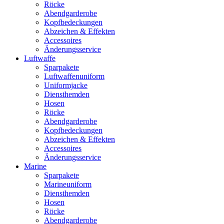
Röcke
Abendgarderobe
Kopfbedeckungen
Abzeichen & Effekten
Accessoires
Änderungsservice
Luftwaffe
Sparpakete
Luftwaffenuniform
Uniformjacke
Diensthemden
Hosen
Röcke
Abendgarderobe
Kopfbedeckungen
Abzeichen & Effekten
Accessoires
Änderungsservice
Marine
Sparpakete
Marineuniform
Diensthemden
Hosen
Röcke
Abendgarderobe