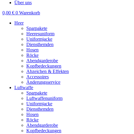
Über uns
0,00
€
0
Warenkorb
Heer
Sparpakete
Heeresuniform
Uniformjacke
Diensthemden
Hosen
Röcke
Abendgarderobe
Kopfbedeckungen
Abzeichen & Effekten
Accessoires
Änderungsservice
Luftwaffe
Sparpakete
Luftwaffenuniform
Uniformjacke
Diensthemden
Hosen
Röcke
Abendgarderobe
Kopfbedeckungen