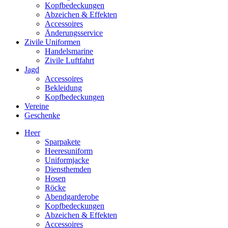
Kopfbedeckungen
Abzeichen & Effekten
Accessoires
Änderungsservice
Zivile Uniformen
Handelsmarine
Zivile Luftfahrt
Jagd
Accessoires
Bekleidung
Kopfbedeckungen
Vereine
Geschenke
Heer
Sparpakete
Heeresuniform
Uniformjacke
Diensthemden
Hosen
Röcke
Abendgarderobe
Kopfbedeckungen
Abzeichen & Effekten
Accessoires