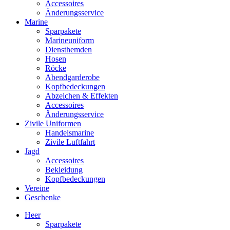
Accessoires
Änderungsservice
Marine
Sparpakete
Marineuniform
Diensthemden
Hosen
Röcke
Abendgarderobe
Kopfbedeckungen
Abzeichen & Effekten
Accessoires
Änderungsservice
Zivile Uniformen
Handelsmarine
Zivile Luftfahrt
Jagd
Accessoires
Bekleidung
Kopfbedeckungen
Vereine
Geschenke
Heer
Sparpakete