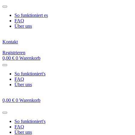
Zum
Inhalt
So funktioniert es
springen
FAQ
Über uns
Kontakt
Registrieren
0,00
€
0
Warenkorb
So funktioniert's
FAQ
Über uns
0,00
€
0
Warenkorb
So funktioniert's
FAQ
Über uns