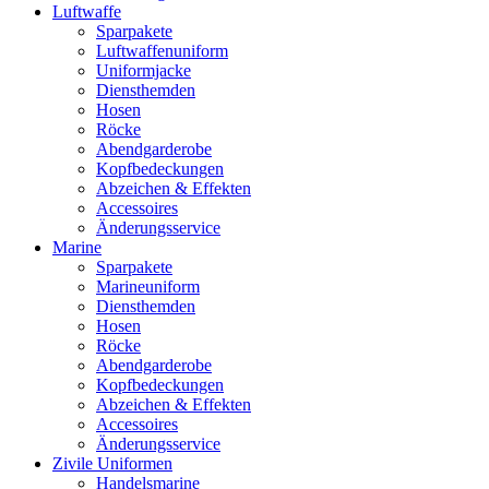
Luftwaffe
Sparpakete
Luftwaffenuniform
Uniformjacke
Diensthemden
Hosen
Röcke
Abendgarderobe
Kopfbedeckungen
Abzeichen & Effekten
Accessoires
Änderungsservice
Marine
Sparpakete
Marineuniform
Diensthemden
Hosen
Röcke
Abendgarderobe
Kopfbedeckungen
Abzeichen & Effekten
Accessoires
Änderungsservice
Zivile Uniformen
Handelsmarine