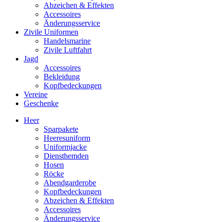
Abzeichen & Effekten
Accessoires
Änderungsservice
Zivile Uniformen
Handelsmarine
Zivile Luftfahrt
Jagd
Accessoires
Bekleidung
Kopfbedeckungen
Vereine
Geschenke
Heer
Sparpakete
Heeresuniform
Uniformjacke
Diensthemden
Hosen
Röcke
Abendgarderobe
Kopfbedeckungen
Abzeichen & Effekten
Accessoires
Änderungsservice