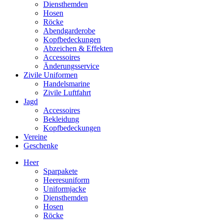
Diensthemden
Hosen
Röcke
Abendgarderobe
Kopfbedeckungen
Abzeichen & Effekten
Accessoires
Änderungsservice
Zivile Uniformen
Handelsmarine
Zivile Luftfahrt
Jagd
Accessoires
Bekleidung
Kopfbedeckungen
Vereine
Geschenke
Heer
Sparpakete
Heeresuniform
Uniformjacke
Diensthemden
Hosen
Röcke