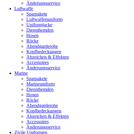
Änderungsservice
Luftwaffe
Sparpakete
Luftwaffenuniform
Uniformjacke
Diensthemden
Hosen
Röcke
Abendgarderobe
Kopfbedeckungen
Abzeichen & Effekten
Accessoires
Änderungsservice
Marine
Sparpakete
Marineuniform
Diensthemden
Hosen
Röcke
Abendgarderobe
Kopfbedeckungen
Abzeichen & Effekten
Accessoires
Änderungsservice
Zivile Uniformen