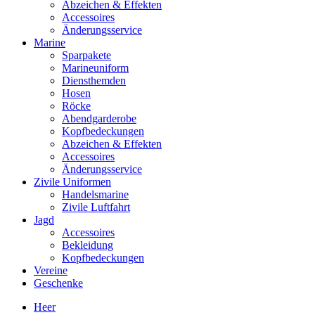
Abzeichen & Effekten
Accessoires
Änderungsservice
Marine
Sparpakete
Marineuniform
Diensthemden
Hosen
Röcke
Abendgarderobe
Kopfbedeckungen
Abzeichen & Effekten
Accessoires
Änderungsservice
Zivile Uniformen
Handelsmarine
Zivile Luftfahrt
Jagd
Accessoires
Bekleidung
Kopfbedeckungen
Vereine
Geschenke
Heer