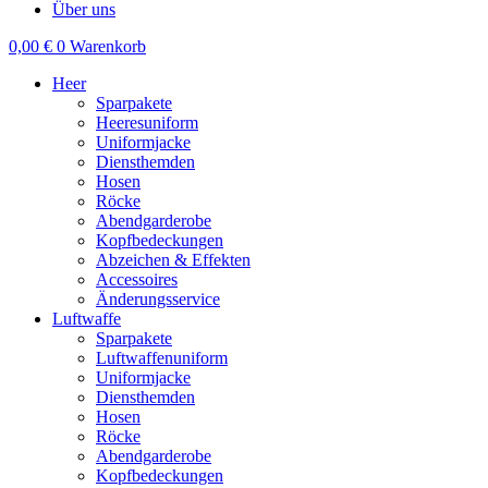
Über uns
0,00
€
0
Warenkorb
Heer
Sparpakete
Heeresuniform
Uniformjacke
Diensthemden
Hosen
Röcke
Abendgarderobe
Kopfbedeckungen
Abzeichen & Effekten
Accessoires
Änderungsservice
Luftwaffe
Sparpakete
Luftwaffenuniform
Uniformjacke
Diensthemden
Hosen
Röcke
Abendgarderobe
Kopfbedeckungen