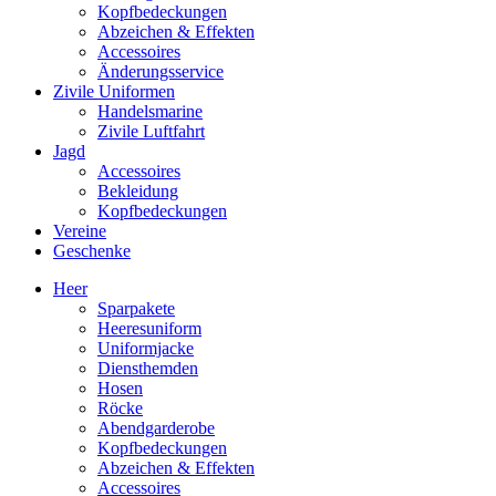
Kopfbedeckungen
Abzeichen & Effekten
Accessoires
Änderungsservice
Zivile Uniformen
Handelsmarine
Zivile Luftfahrt
Jagd
Accessoires
Bekleidung
Kopfbedeckungen
Vereine
Geschenke
Heer
Sparpakete
Heeresuniform
Uniformjacke
Diensthemden
Hosen
Röcke
Abendgarderobe
Kopfbedeckungen
Abzeichen & Effekten
Accessoires