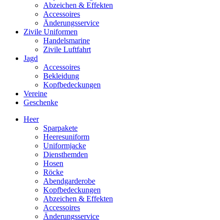
Abzeichen & Effekten
Accessoires
Änderungsservice
Zivile Uniformen
Handelsmarine
Zivile Luftfahrt
Jagd
Accessoires
Bekleidung
Kopfbedeckungen
Vereine
Geschenke
Heer
Sparpakete
Heeresuniform
Uniformjacke
Diensthemden
Hosen
Röcke
Abendgarderobe
Kopfbedeckungen
Abzeichen & Effekten
Accessoires
Änderungsservice