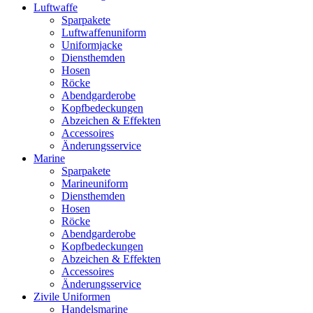
Luftwaffe
Sparpakete
Luftwaffenuniform
Uniformjacke
Diensthemden
Hosen
Röcke
Abendgarderobe
Kopfbedeckungen
Abzeichen & Effekten
Accessoires
Änderungsservice
Marine
Sparpakete
Marineuniform
Diensthemden
Hosen
Röcke
Abendgarderobe
Kopfbedeckungen
Abzeichen & Effekten
Accessoires
Änderungsservice
Zivile Uniformen
Handelsmarine