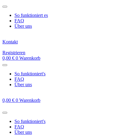
Zum
Inhalt
So funktioniert es
springen
FAQ
Über uns
Kontakt
Registrieren
0,00
€
0
Warenkorb
So funktioniert's
FAQ
Über uns
0,00
€
0
Warenkorb
So funktioniert's
FAQ
Über uns