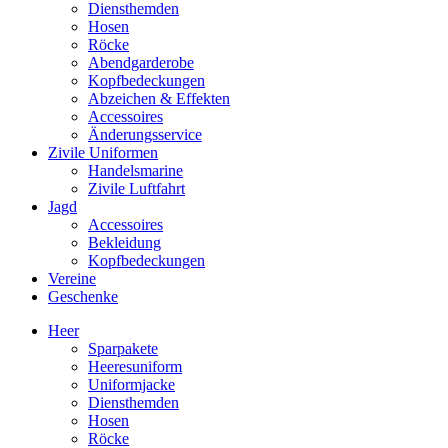
Diensthemden
Hosen
Röcke
Abendgarderobe
Kopfbedeckungen
Abzeichen & Effekten
Accessoires
Änderungsservice
Zivile Uniformen
Handelsmarine
Zivile Luftfahrt
Jagd
Accessoires
Bekleidung
Kopfbedeckungen
Vereine
Geschenke
Heer
Sparpakete
Heeresuniform
Uniformjacke
Diensthemden
Hosen
Röcke