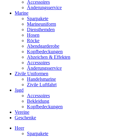
Accessoires
Änderungsservice
Marine
Sparpakete
Marineuniform
Diensthemden
Hosen
Röcke
Abendgarderobe
Kopfbedeckungen
Abzeichen & Effekten
Accessoires
Änderungsservice
Zivile Uniformen
Handelsmarine
Zivile Luftfahrt
Jagd
Accessoires
Bekleidung
Kopfbedeckungen
Vereine
Geschenke
Heer
Sparpakete