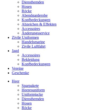
Diensthemden
Hosen
Röcke
Abendgarderobe
Kopfbedeckungen
Abzeichen & Effekten
Accessoires
Änderungsservice
Zivile Uniformen
Handelsmarine
Zivile Luftfahrt
Jagd
Accessoires
Bekleidung
Kopfbedeckungen
Vereine
Geschenke
Heer
Sparpakete
Heeresuniform
Uniformjacke
Diensthemden
Hosen
Röcke