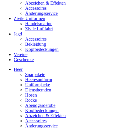
Abzeichen & Effekten
Accessoires
Änderungsservice
Zivile Uniformen
Handelsmarine
Zivile Luftfahrt
Jagd
Accessoires
Bekleidung
Kopfbedeckungen
Vereine
Geschenke
Heer
Sparpakete
Heeresuniform
Uniformjacke
Diensthemden
Hosen
Röcke
Abendgarderobe
Kopfbedeckungen
Abzeichen & Effekten
Accessoires
Änderungsservice