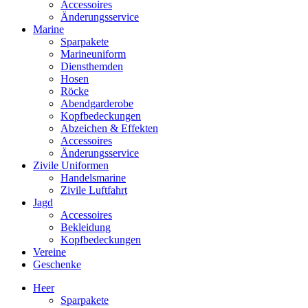
Accessoires
Änderungsservice
Marine
Sparpakete
Marineuniform
Diensthemden
Hosen
Röcke
Abendgarderobe
Kopfbedeckungen
Abzeichen & Effekten
Accessoires
Änderungsservice
Zivile Uniformen
Handelsmarine
Zivile Luftfahrt
Jagd
Accessoires
Bekleidung
Kopfbedeckungen
Vereine
Geschenke
Heer
Sparpakete