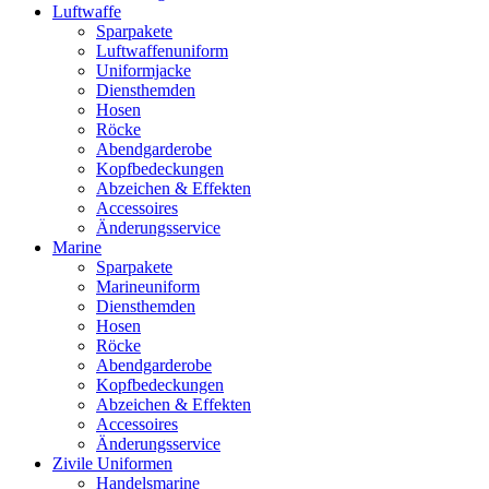
Luftwaffe
Sparpakete
Luftwaffenuniform
Uniformjacke
Diensthemden
Hosen
Röcke
Abendgarderobe
Kopfbedeckungen
Abzeichen & Effekten
Accessoires
Änderungsservice
Marine
Sparpakete
Marineuniform
Diensthemden
Hosen
Röcke
Abendgarderobe
Kopfbedeckungen
Abzeichen & Effekten
Accessoires
Änderungsservice
Zivile Uniformen
Handelsmarine