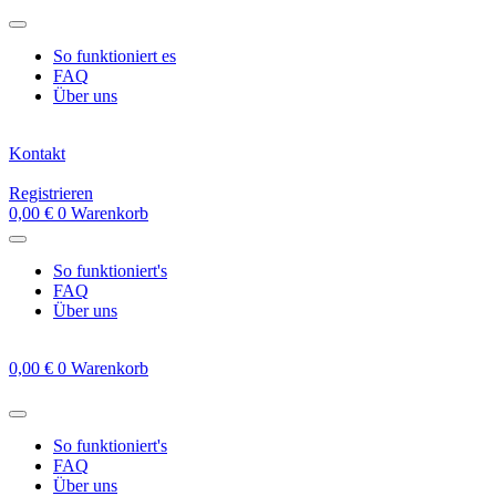
Zum
Inhalt
So funktioniert es
springen
FAQ
Über uns
Kontakt
Registrieren
0,00
€
0
Warenkorb
So funktioniert's
FAQ
Über uns
0,00
€
0
Warenkorb
So funktioniert's
FAQ
Über uns