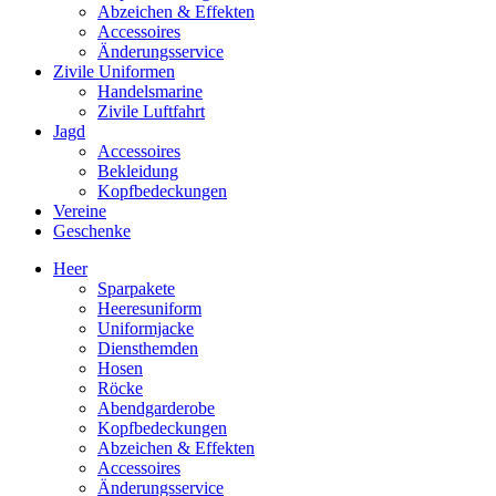
Abzeichen & Effekten
Accessoires
Änderungsservice
Zivile Uniformen
Handelsmarine
Zivile Luftfahrt
Jagd
Accessoires
Bekleidung
Kopfbedeckungen
Vereine
Geschenke
Heer
Sparpakete
Heeresuniform
Uniformjacke
Diensthemden
Hosen
Röcke
Abendgarderobe
Kopfbedeckungen
Abzeichen & Effekten
Accessoires
Änderungsservice