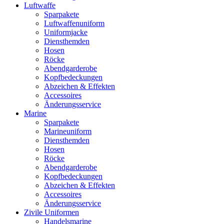
Luftwaffe
Sparpakete
Luftwaffenuniform
Uniformjacke
Diensthemden
Hosen
Röcke
Abendgarderobe
Kopfbedeckungen
Abzeichen & Effekten
Accessoires
Änderungsservice
Marine
Sparpakete
Marineuniform
Diensthemden
Hosen
Röcke
Abendgarderobe
Kopfbedeckungen
Abzeichen & Effekten
Accessoires
Änderungsservice
Zivile Uniformen
Handelsmarine