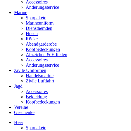
Accessoires
Änderungsservice
Marine
Sparpakete
Marineuniform
Diensthemden
Hosen
Röcke
Abendgarderobe
Kopfbedeckungen
Abzeichen & Effekten
Accessoires
Änderungsservice
Zivile Uniformen
Handelsmarine
Zivile Luftfahrt
Jagd
Accessoires
Bekleidung
Kopfbedeckungen
Vereine
Geschenke
Heer
Sparpakete