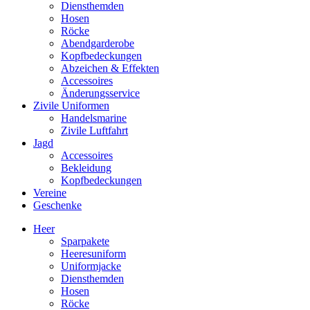
Diensthemden
Hosen
Röcke
Abendgarderobe
Kopfbedeckungen
Abzeichen & Effekten
Accessoires
Änderungsservice
Zivile Uniformen
Handelsmarine
Zivile Luftfahrt
Jagd
Accessoires
Bekleidung
Kopfbedeckungen
Vereine
Geschenke
Heer
Sparpakete
Heeresuniform
Uniformjacke
Diensthemden
Hosen
Röcke