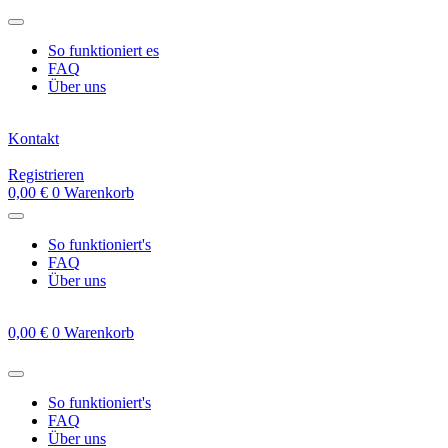
Zum
Inhalt
So funktioniert es
springen
FAQ
Über uns
Kontakt
Registrieren
0,00
€
0
Warenkorb
So funktioniert's
FAQ
Über uns
0,00
€
0
Warenkorb
So funktioniert's
FAQ
Über uns