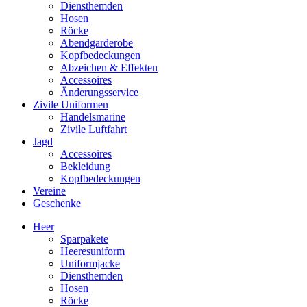
Diensthemden
Hosen
Röcke
Abendgarderobe
Kopfbedeckungen
Abzeichen & Effekten
Accessoires
Änderungsservice
Zivile Uniformen
Handelsmarine
Zivile Luftfahrt
Jagd
Accessoires
Bekleidung
Kopfbedeckungen
Vereine
Geschenke
Heer
Sparpakete
Heeresuniform
Uniformjacke
Diensthemden
Hosen
Röcke