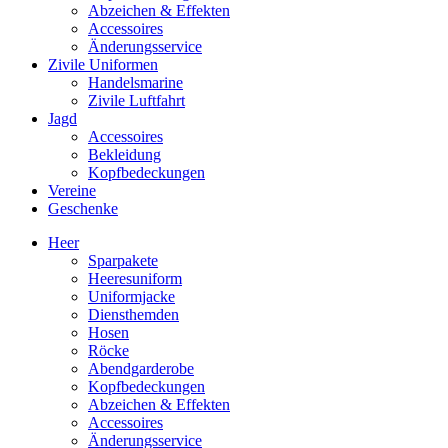
Abzeichen & Effekten
Accessoires
Änderungsservice
Zivile Uniformen
Handelsmarine
Zivile Luftfahrt
Jagd
Accessoires
Bekleidung
Kopfbedeckungen
Vereine
Geschenke
Heer
Sparpakete
Heeresuniform
Uniformjacke
Diensthemden
Hosen
Röcke
Abendgarderobe
Kopfbedeckungen
Abzeichen & Effekten
Accessoires
Änderungsservice