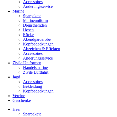
Accessoires
Änderungsservice
Marine
Sparpakete
Marineuniform
Diensthemden
Hosen
Röcke
Abendgarderobe
Kopfbedeckungen
Abzeichen & Effekten
Accessoires
Änderungsservice
Zivile Uniformen
Handelsmarine
Zivile Luftfahrt
Jagd
Accessoires
Bekleidung
Kopfbedeckungen
Vereine
Geschenke
Heer
Sparpakete