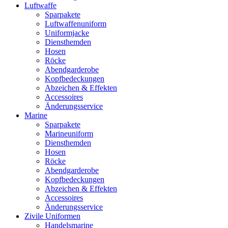
Luftwaffe
Sparpakete
Luftwaffenuniform
Uniformjacke
Diensthemden
Hosen
Röcke
Abendgarderobe
Kopfbedeckungen
Abzeichen & Effekten
Accessoires
Änderungsservice
Marine
Sparpakete
Marineuniform
Diensthemden
Hosen
Röcke
Abendgarderobe
Kopfbedeckungen
Abzeichen & Effekten
Accessoires
Änderungsservice
Zivile Uniformen
Handelsmarine