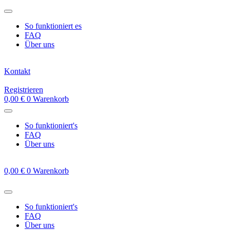
Zum
Inhalt
So funktioniert es
springen
FAQ
Über uns
Kontakt
Registrieren
0,00
€
0
Warenkorb
So funktioniert's
FAQ
Über uns
0,00
€
0
Warenkorb
So funktioniert's
FAQ
Über uns