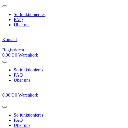
Zum
Inhalt
So funktioniert es
springen
FAQ
Über uns
Kontakt
Registrieren
0,00
€
0
Warenkorb
So funktioniert's
FAQ
Über uns
0,00
€
0
Warenkorb
So funktioniert's
FAQ
Über uns