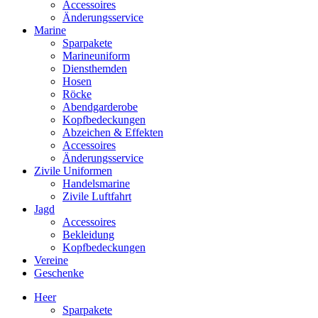
Accessoires
Änderungsservice
Marine
Sparpakete
Marineuniform
Diensthemden
Hosen
Röcke
Abendgarderobe
Kopfbedeckungen
Abzeichen & Effekten
Accessoires
Änderungsservice
Zivile Uniformen
Handelsmarine
Zivile Luftfahrt
Jagd
Accessoires
Bekleidung
Kopfbedeckungen
Vereine
Geschenke
Heer
Sparpakete