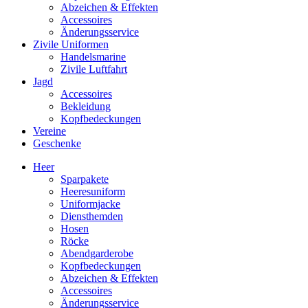
Abzeichen & Effekten
Accessoires
Änderungsservice
Zivile Uniformen
Handelsmarine
Zivile Luftfahrt
Jagd
Accessoires
Bekleidung
Kopfbedeckungen
Vereine
Geschenke
Heer
Sparpakete
Heeresuniform
Uniformjacke
Diensthemden
Hosen
Röcke
Abendgarderobe
Kopfbedeckungen
Abzeichen & Effekten
Accessoires
Änderungsservice