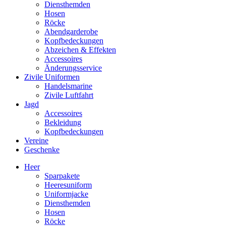
Diensthemden
Hosen
Röcke
Abendgarderobe
Kopfbedeckungen
Abzeichen & Effekten
Accessoires
Änderungsservice
Zivile Uniformen
Handelsmarine
Zivile Luftfahrt
Jagd
Accessoires
Bekleidung
Kopfbedeckungen
Vereine
Geschenke
Heer
Sparpakete
Heeresuniform
Uniformjacke
Diensthemden
Hosen
Röcke