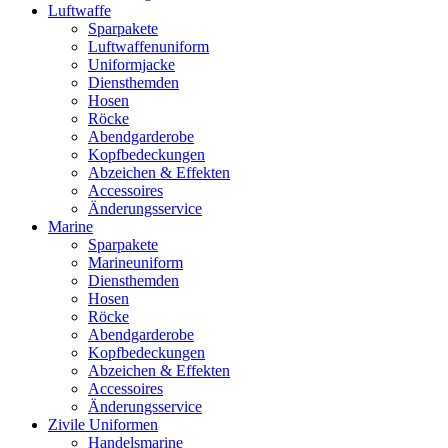
Luftwaffe
Sparpakete
Luftwaffenuniform
Uniformjacke
Diensthemden
Hosen
Röcke
Abendgarderobe
Kopfbedeckungen
Abzeichen & Effekten
Accessoires
Änderungsservice
Marine
Sparpakete
Marineuniform
Diensthemden
Hosen
Röcke
Abendgarderobe
Kopfbedeckungen
Abzeichen & Effekten
Accessoires
Änderungsservice
Zivile Uniformen
Handelsmarine