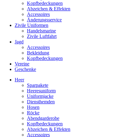
Kopfbedeckungen
Abzeichen & Effekten
Accessoires
Änderungsservice
Zivile Uniformen
Handelsmarine
Zivile Luftfahrt
Jagd
Accessoires
Bekleidung
Kopfbedeckungen
Vereine
Geschenke
Heer
Sparpakete
Heeresuniform
Uniformjacke
Diensthemden
Hosen
Röcke
Abendgarderobe
Kopfbedeckungen
Abzeichen & Effekten
Accessoires