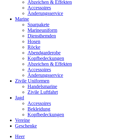
Abzeichen & Effekten
Accessoires
Änderungsservice
Marine
Sparpakete
Marineuniform
Diensthemden
Hosen
Röcke
Abendgarderobe
Kopfbedeckungen
Abzeichen & Effekten
Accessoires
Änderungsservice
Zivile Uniformen
Handelsmarine
Zivile Luftfahrt
Jagd
Accessoires
Bekleidung
Kopfbedeckungen
Vereine
Geschenke
Heer