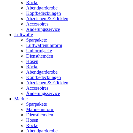
Röcke
Abendgarderobe
Kopfbedeckungen
Abzeichen & Effekten
Accessoires
Änderungsservice
Luftwaffe
Sparpakete
Luftwaffenuniform
Uniformjacke
Diensthemden
Hosen
Röcke
Abendgarderobe
Kopfbedeckungen
Abzeichen & Effekten
Accessoires
Änderungsservice
Marine
Sparpakete
Marineuniform
Diensthemden
Hosen
Röcke
Abendgarderobe