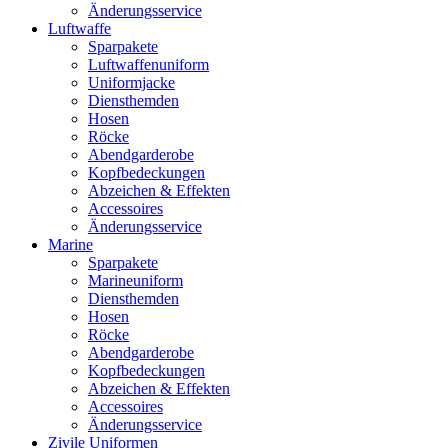
Änderungsservice
Luftwaffe
Sparpakete
Luftwaffenuniform
Uniformjacke
Diensthemden
Hosen
Röcke
Abendgarderobe
Kopfbedeckungen
Abzeichen & Effekten
Accessoires
Änderungsservice
Marine
Sparpakete
Marineuniform
Diensthemden
Hosen
Röcke
Abendgarderobe
Kopfbedeckungen
Abzeichen & Effekten
Accessoires
Änderungsservice
Zivile Uniformen