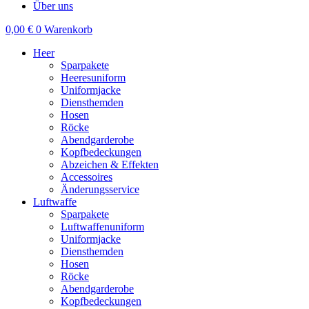
Über uns
0,00
€
0
Warenkorb
Heer
Sparpakete
Heeresuniform
Uniformjacke
Diensthemden
Hosen
Röcke
Abendgarderobe
Kopfbedeckungen
Abzeichen & Effekten
Accessoires
Änderungsservice
Luftwaffe
Sparpakete
Luftwaffenuniform
Uniformjacke
Diensthemden
Hosen
Röcke
Abendgarderobe
Kopfbedeckungen