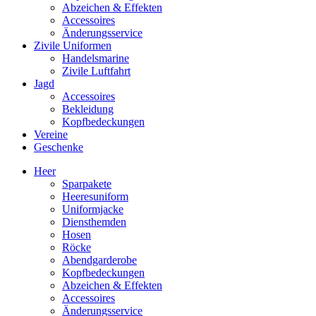
Abzeichen & Effekten
Accessoires
Änderungsservice
Zivile Uniformen
Handelsmarine
Zivile Luftfahrt
Jagd
Accessoires
Bekleidung
Kopfbedeckungen
Vereine
Geschenke
Heer
Sparpakete
Heeresuniform
Uniformjacke
Diensthemden
Hosen
Röcke
Abendgarderobe
Kopfbedeckungen
Abzeichen & Effekten
Accessoires
Änderungsservice