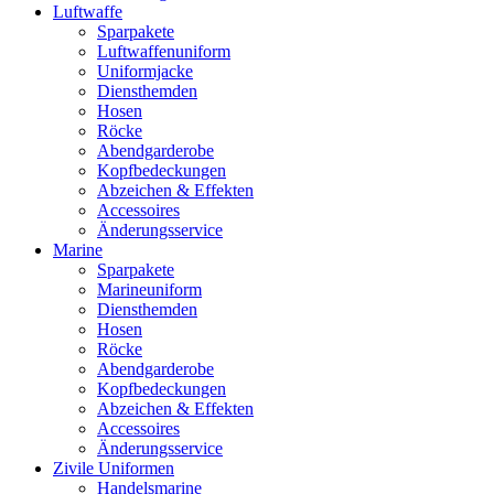
Luftwaffe
Sparpakete
Luftwaffenuniform
Uniformjacke
Diensthemden
Hosen
Röcke
Abendgarderobe
Kopfbedeckungen
Abzeichen & Effekten
Accessoires
Änderungsservice
Marine
Sparpakete
Marineuniform
Diensthemden
Hosen
Röcke
Abendgarderobe
Kopfbedeckungen
Abzeichen & Effekten
Accessoires
Änderungsservice
Zivile Uniformen
Handelsmarine