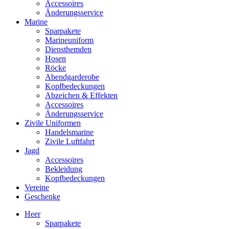
Accessoires
Änderungsservice
Marine
Sparpakete
Marineuniform
Diensthemden
Hosen
Röcke
Abendgarderobe
Kopfbedeckungen
Abzeichen & Effekten
Accessoires
Änderungsservice
Zivile Uniformen
Handelsmarine
Zivile Luftfahrt
Jagd
Accessoires
Bekleidung
Kopfbedeckungen
Vereine
Geschenke
Heer
Sparpakete