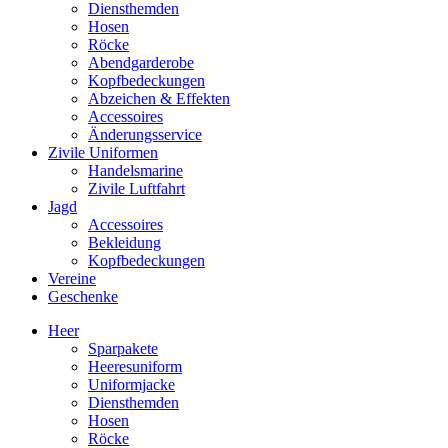
Diensthemden
Hosen
Röcke
Abendgarderobe
Kopfbedeckungen
Abzeichen & Effekten
Accessoires
Änderungsservice
Zivile Uniformen
Handelsmarine
Zivile Luftfahrt
Jagd
Accessoires
Bekleidung
Kopfbedeckungen
Vereine
Geschenke
Heer
Sparpakete
Heeresuniform
Uniformjacke
Diensthemden
Hosen
Röcke