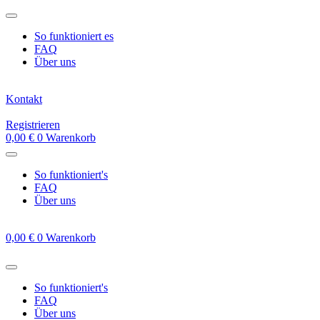
Zum
Inhalt
So funktioniert es
springen
FAQ
Über uns
Kontakt
Registrieren
0,00
€
0
Warenkorb
So funktioniert's
FAQ
Über uns
0,00
€
0
Warenkorb
So funktioniert's
FAQ
Über uns