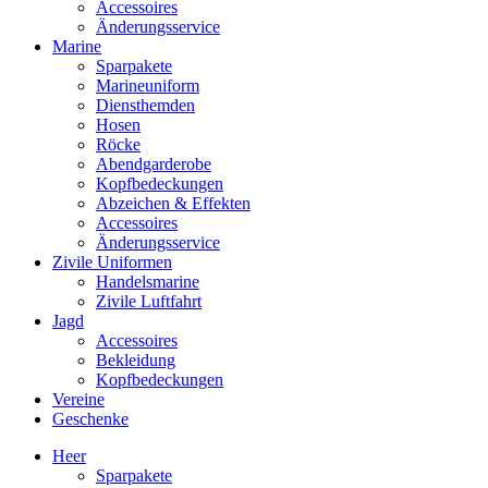
Accessoires
Änderungsservice
Marine
Sparpakete
Marineuniform
Diensthemden
Hosen
Röcke
Abendgarderobe
Kopfbedeckungen
Abzeichen & Effekten
Accessoires
Änderungsservice
Zivile Uniformen
Handelsmarine
Zivile Luftfahrt
Jagd
Accessoires
Bekleidung
Kopfbedeckungen
Vereine
Geschenke
Heer
Sparpakete