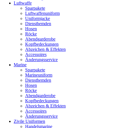
Luftwaffe
Sparpakete
Luftwaffenuniform
Uniformjacke
Diensthemden
Hosen
Röcke
Abendgarderobe
Kopfbedeckungen
Abzeichen & Effekten
Accessoires
Änderungsservice
Marine
Sparpakete
Marineuniform
Diensthemden
Hosen
Röcke
Abendgarderobe
Kopfbedeckungen
Abzeichen & Effekten
Accessoires
Änderungsservice
Zivile Uniformen
Handelsmarine