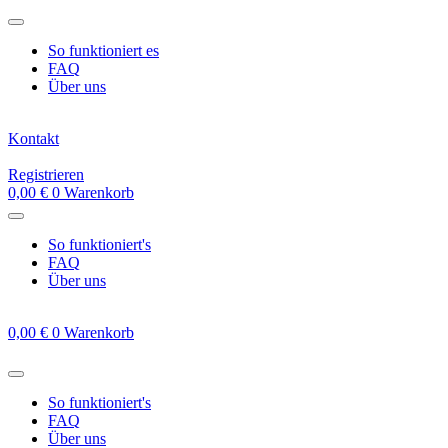
Zum
Inhalt
So funktioniert es
springen
FAQ
Über uns
Kontakt
Registrieren
0,00
€
0
Warenkorb
So funktioniert's
FAQ
Über uns
0,00
€
0
Warenkorb
So funktioniert's
FAQ
Über uns