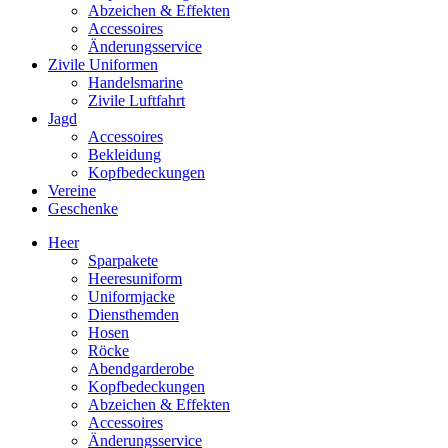
Abzeichen & Effekten
Accessoires
Änderungsservice
Zivile Uniformen
Handelsmarine
Zivile Luftfahrt
Jagd
Accessoires
Bekleidung
Kopfbedeckungen
Vereine
Geschenke
Heer
Sparpakete
Heeresuniform
Uniformjacke
Diensthemden
Hosen
Röcke
Abendgarderobe
Kopfbedeckungen
Abzeichen & Effekten
Accessoires
Änderungsservice