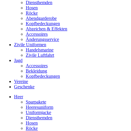
Diensthemden
Hosen
Röcke
Abendgarderobe
Kopfbedeckungen
Abzeichen & Effekten
Accessoires
Änderungsservice
Zivile Uniformen
Handelsmarine
Zivile Luftfahrt
Jagd
Accessoires
Bekleidung
Kopfbedeckungen
Vereine
Geschenke
Heer
Sparpakete
Heeresuniform
Uniformjacke
Diensthemden
Hosen
Röcke