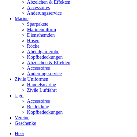
Abzeichen & Effekten
Accessoires
Änderungsservice
Marine
Sparpakete
Marineuniform
Diensthemden
Hosen
Röcke
Abendgarderobe
Kopfbedeckungen
Abzeichen & Effekten
Accessoires
Änderungsservice
Zivile Uniformen
Handelsmarine
Zivile Luftfahrt
Jagd
Accessoires
Bekleidung
Kopfbedeckungen
Vereine
Geschenke
Heer