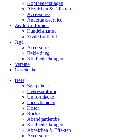
Kopfbedeckungen
Abzeichen & Effekten
Accessoires
Änderungsservice
Zivile Uniformen
Handelsmarine
Zivile Luftfahrt
Jagd
Accessoires
Bekleidung
Kopfbedeckungen
Vereine
Geschenke
Heer
Sparpakete
Heeresuniform
Uniformjacke
Diensthemden
Hosen
Röcke
Abendgarderobe
Kopfbedeckungen
Abzeichen & Effekten
Accessoires