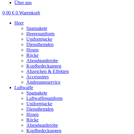
Über uns
0,00
€
0
Warenkorb
Heer
Sparpakete
Heeresuniform
Uniformjacke
Diensthemden
Hosen
Röcke
Abendgarderobe
Kopfbedeckungen
Abzeichen & Effekten
Accessoires
Änderungsservice
Luftwaffe
Sparpakete
Luftwaffenuniform
Uniformjacke
Diensthemden
Hosen
Röcke
Abendgarderobe
Kopfbedeckungen