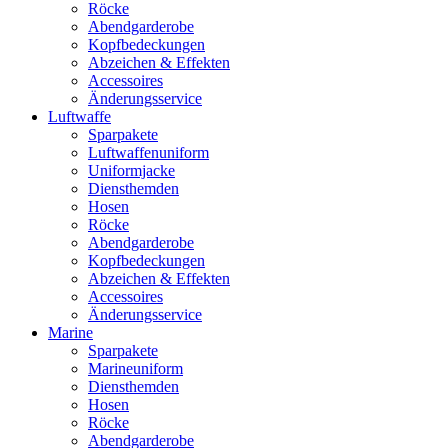
Röcke
Abendgarderobe
Kopfbedeckungen
Abzeichen & Effekten
Accessoires
Änderungsservice
Luftwaffe
Sparpakete
Luftwaffenuniform
Uniformjacke
Diensthemden
Hosen
Röcke
Abendgarderobe
Kopfbedeckungen
Abzeichen & Effekten
Accessoires
Änderungsservice
Marine
Sparpakete
Marineuniform
Diensthemden
Hosen
Röcke
Abendgarderobe