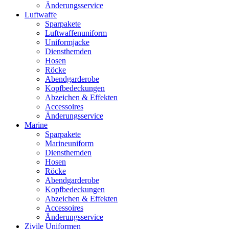
Änderungsservice
Luftwaffe
Sparpakete
Luftwaffenuniform
Uniformjacke
Diensthemden
Hosen
Röcke
Abendgarderobe
Kopfbedeckungen
Abzeichen & Effekten
Accessoires
Änderungsservice
Marine
Sparpakete
Marineuniform
Diensthemden
Hosen
Röcke
Abendgarderobe
Kopfbedeckungen
Abzeichen & Effekten
Accessoires
Änderungsservice
Zivile Uniformen