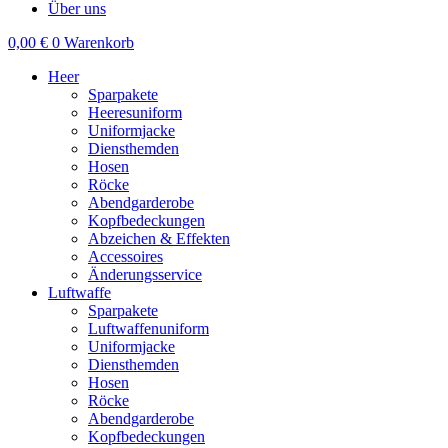
Über uns
0,00
€
0
Warenkorb
Heer
Sparpakete
Heeresuniform
Uniformjacke
Diensthemden
Hosen
Röcke
Abendgarderobe
Kopfbedeckungen
Abzeichen & Effekten
Accessoires
Änderungsservice
Luftwaffe
Sparpakete
Luftwaffenuniform
Uniformjacke
Diensthemden
Hosen
Röcke
Abendgarderobe
Kopfbedeckungen