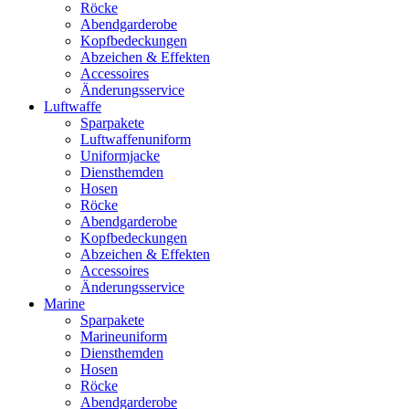
Röcke
Abendgarderobe
Kopfbedeckungen
Abzeichen & Effekten
Accessoires
Änderungsservice
Luftwaffe
Sparpakete
Luftwaffenuniform
Uniformjacke
Diensthemden
Hosen
Röcke
Abendgarderobe
Kopfbedeckungen
Abzeichen & Effekten
Accessoires
Änderungsservice
Marine
Sparpakete
Marineuniform
Diensthemden
Hosen
Röcke
Abendgarderobe