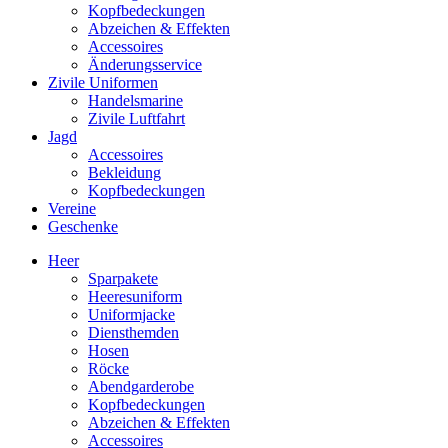
Kopfbedeckungen
Abzeichen & Effekten
Accessoires
Änderungsservice
Zivile Uniformen
Handelsmarine
Zivile Luftfahrt
Jagd
Accessoires
Bekleidung
Kopfbedeckungen
Vereine
Geschenke
Heer
Sparpakete
Heeresuniform
Uniformjacke
Diensthemden
Hosen
Röcke
Abendgarderobe
Kopfbedeckungen
Abzeichen & Effekten
Accessoires