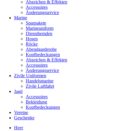
Abzeichen & Effekten
Accessoires
Änderungsservice
Marine
Sparpakete
Marineuniform
Diensthemden
Hosen
Röcke
Abendgarderobe
Kopfbedeckungen
Abzeichen & Effekten
Accessoires
Änderungsservice
Zivile Uniformen
Handelsmarine
Zivile Luftfahrt
Jagd
Accessoires
Bekleidung
Kopfbedeckungen
Vereine
Geschenke
Heer