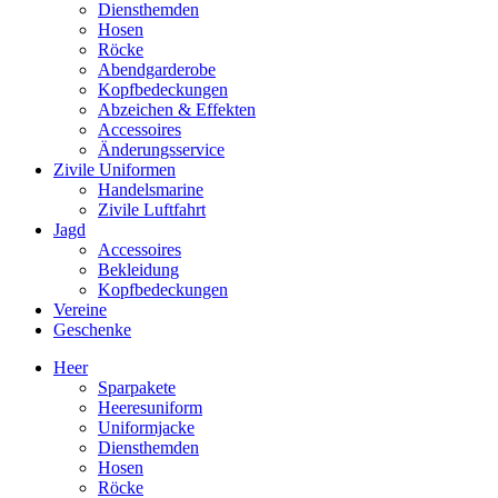
Diensthemden
Hosen
Röcke
Abendgarderobe
Kopfbedeckungen
Abzeichen & Effekten
Accessoires
Änderungsservice
Zivile Uniformen
Handelsmarine
Zivile Luftfahrt
Jagd
Accessoires
Bekleidung
Kopfbedeckungen
Vereine
Geschenke
Heer
Sparpakete
Heeresuniform
Uniformjacke
Diensthemden
Hosen
Röcke