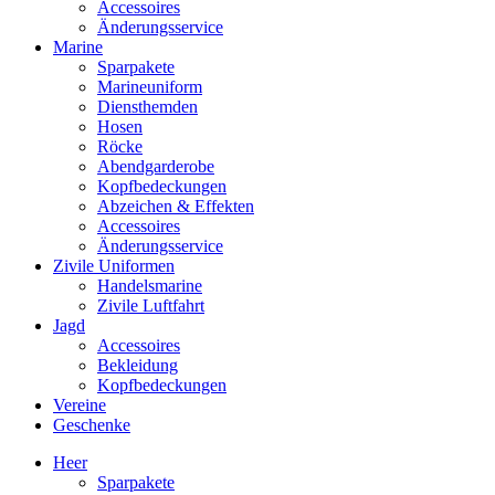
Accessoires
Änderungsservice
Marine
Sparpakete
Marineuniform
Diensthemden
Hosen
Röcke
Abendgarderobe
Kopfbedeckungen
Abzeichen & Effekten
Accessoires
Änderungsservice
Zivile Uniformen
Handelsmarine
Zivile Luftfahrt
Jagd
Accessoires
Bekleidung
Kopfbedeckungen
Vereine
Geschenke
Heer
Sparpakete