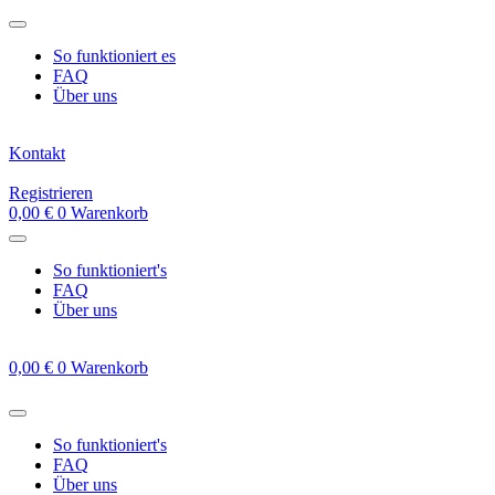
Zum
Inhalt
So funktioniert es
springen
FAQ
Über uns
Kontakt
Registrieren
0,00
€
0
Warenkorb
So funktioniert's
FAQ
Über uns
0,00
€
0
Warenkorb
So funktioniert's
FAQ
Über uns