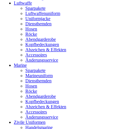
Luftwaffe
Sparpakete
Luftwaffenuniform
Uniformjacke
Diensthemden
Hosen
Röcke
Abendgarderobe
Kopfbedeckungen
Abzeichen & Effekten
Accessoires
Änderungsservice
Marine
Sparpakete
Marineuniform
Diensthemden
Hosen
Röcke
Abendgarderobe
Kopfbedeckungen
Abzeichen & Effekten
Accessoires
Änderungsservice
Zivile Uniformen
Handelsmarine