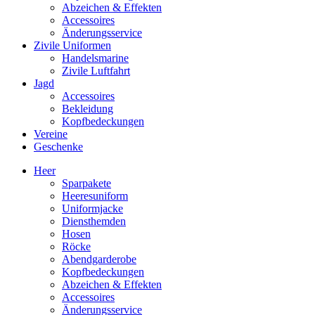
Abzeichen & Effekten
Accessoires
Änderungsservice
Zivile Uniformen
Handelsmarine
Zivile Luftfahrt
Jagd
Accessoires
Bekleidung
Kopfbedeckungen
Vereine
Geschenke
Heer
Sparpakete
Heeresuniform
Uniformjacke
Diensthemden
Hosen
Röcke
Abendgarderobe
Kopfbedeckungen
Abzeichen & Effekten
Accessoires
Änderungsservice