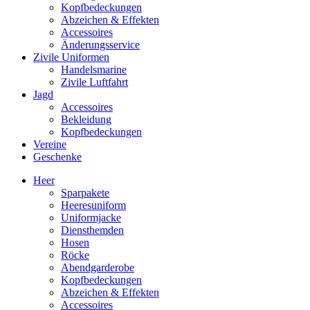
Kopfbedeckungen
Abzeichen & Effekten
Accessoires
Änderungsservice
Zivile Uniformen
Handelsmarine
Zivile Luftfahrt
Jagd
Accessoires
Bekleidung
Kopfbedeckungen
Vereine
Geschenke
Heer
Sparpakete
Heeresuniform
Uniformjacke
Diensthemden
Hosen
Röcke
Abendgarderobe
Kopfbedeckungen
Abzeichen & Effekten
Accessoires