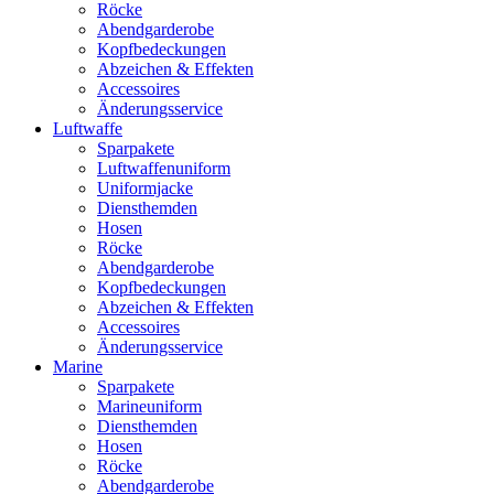
Röcke
Abendgarderobe
Kopfbedeckungen
Abzeichen & Effekten
Accessoires
Änderungsservice
Luftwaffe
Sparpakete
Luftwaffenuniform
Uniformjacke
Diensthemden
Hosen
Röcke
Abendgarderobe
Kopfbedeckungen
Abzeichen & Effekten
Accessoires
Änderungsservice
Marine
Sparpakete
Marineuniform
Diensthemden
Hosen
Röcke
Abendgarderobe