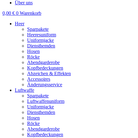
Über uns
0,00
€
0
Warenkorb
Heer
Sparpakete
Heeresuniform
Uniformjacke
Diensthemden
Hosen
Röcke
Abendgarderobe
Kopfbedeckungen
Abzeichen & Effekten
Accessoires
Änderungsservice
Luftwaffe
Sparpakete
Luftwaffenuniform
Uniformjacke
Diensthemden
Hosen
Röcke
Abendgarderobe
Kopfbedeckungen