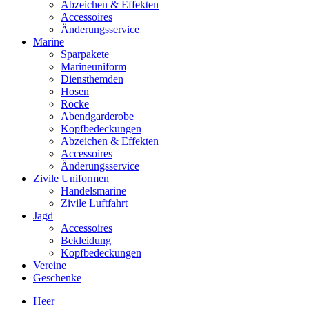
Abzeichen & Effekten
Accessoires
Änderungsservice
Marine
Sparpakete
Marineuniform
Diensthemden
Hosen
Röcke
Abendgarderobe
Kopfbedeckungen
Abzeichen & Effekten
Accessoires
Änderungsservice
Zivile Uniformen
Handelsmarine
Zivile Luftfahrt
Jagd
Accessoires
Bekleidung
Kopfbedeckungen
Vereine
Geschenke
Heer