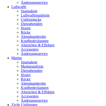
Änderungsservice
Luftwaffe
Sparpakete
Luftwaffenuniform
Uniformjacke
Diensthemden
Hosen
Röcke
Abendgarderobe
Kopfbedeckungen
Abzeichen & Effekten
Accessoires
Änderungsservice
Marine
Sparpakete
Marineuniform
Diensthemden
Hosen
Röcke
Abendgarderobe
Kopfbedeckungen
Abzeichen & Effekten
Accessoires
Änderungsservice
Zivile Uniformen