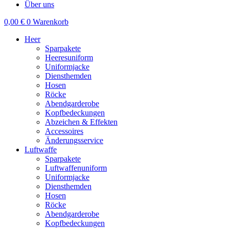
Über uns
0,00
€
0
Warenkorb
Heer
Sparpakete
Heeresuniform
Uniformjacke
Diensthemden
Hosen
Röcke
Abendgarderobe
Kopfbedeckungen
Abzeichen & Effekten
Accessoires
Änderungsservice
Luftwaffe
Sparpakete
Luftwaffenuniform
Uniformjacke
Diensthemden
Hosen
Röcke
Abendgarderobe
Kopfbedeckungen