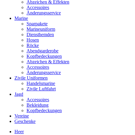
Abzeichen & Effekten
Accessoires
Änderungsservice
Marine
Sparpakete
Marineuniform
Diensthemden
Hosen
Röcke
Abendgarderobe
Kopfbedeckungen
Abzeichen & Effekten
Accessoires
Änderungsservice
Zivile Uniformen
Handelsmarine
Zivile Luftfahrt
Jagd
Accessoires
Bekleidung
Kopfbedeckungen
Vereine
Geschenke
Heer