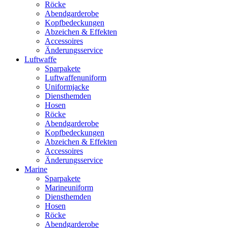
Röcke
Abendgarderobe
Kopfbedeckungen
Abzeichen & Effekten
Accessoires
Änderungsservice
Luftwaffe
Sparpakete
Luftwaffenuniform
Uniformjacke
Diensthemden
Hosen
Röcke
Abendgarderobe
Kopfbedeckungen
Abzeichen & Effekten
Accessoires
Änderungsservice
Marine
Sparpakete
Marineuniform
Diensthemden
Hosen
Röcke
Abendgarderobe