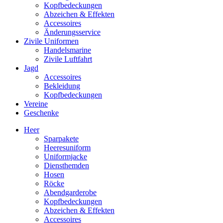
Kopfbedeckungen
Abzeichen & Effekten
Accessoires
Änderungsservice
Zivile Uniformen
Handelsmarine
Zivile Luftfahrt
Jagd
Accessoires
Bekleidung
Kopfbedeckungen
Vereine
Geschenke
Heer
Sparpakete
Heeresuniform
Uniformjacke
Diensthemden
Hosen
Röcke
Abendgarderobe
Kopfbedeckungen
Abzeichen & Effekten
Accessoires