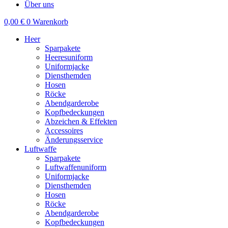
Über uns
0,00
€
0
Warenkorb
Heer
Sparpakete
Heeresuniform
Uniformjacke
Diensthemden
Hosen
Röcke
Abendgarderobe
Kopfbedeckungen
Abzeichen & Effekten
Accessoires
Änderungsservice
Luftwaffe
Sparpakete
Luftwaffenuniform
Uniformjacke
Diensthemden
Hosen
Röcke
Abendgarderobe
Kopfbedeckungen