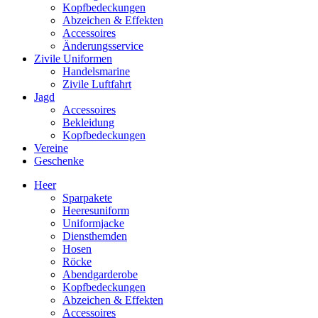
Kopfbedeckungen
Abzeichen & Effekten
Accessoires
Änderungsservice
Zivile Uniformen
Handelsmarine
Zivile Luftfahrt
Jagd
Accessoires
Bekleidung
Kopfbedeckungen
Vereine
Geschenke
Heer
Sparpakete
Heeresuniform
Uniformjacke
Diensthemden
Hosen
Röcke
Abendgarderobe
Kopfbedeckungen
Abzeichen & Effekten
Accessoires