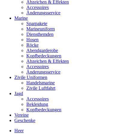
Abzeichen & Effekten
Accessoires
Änderungsservice
Marine
Sparpakete
Marineuniform
Diensthemden
Hosen
Röcke
Abendgarderobe
Kopfbedeckungen
Abzeichen & Effekten
Accessoires
Änderungsservice
Zivile Uniformen
Handelsmarine
Zivile Luftfahrt
Jagd
Accessoires
Bekleidung
Kopfbedeckungen
Vereine
Geschenke
Heer