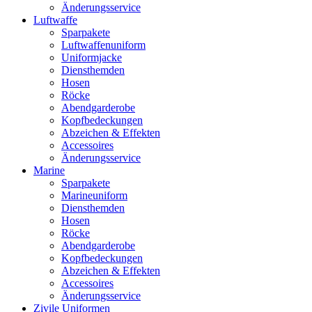
Änderungsservice
Luftwaffe
Sparpakete
Luftwaffenuniform
Uniformjacke
Diensthemden
Hosen
Röcke
Abendgarderobe
Kopfbedeckungen
Abzeichen & Effekten
Accessoires
Änderungsservice
Marine
Sparpakete
Marineuniform
Diensthemden
Hosen
Röcke
Abendgarderobe
Kopfbedeckungen
Abzeichen & Effekten
Accessoires
Änderungsservice
Zivile Uniformen