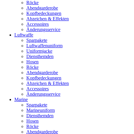
Röcke
Abendgarderobe
Kopfbedeckungen
Abzeichen & Effekten
Accessoires
Änderungsservice
Luftwaffe
Sparpakete
Luftwaffenuniform
Uniformjacke
Diensthemden
Hosen
Röcke
Abendgarderobe
Kopfbedeckungen
Abzeichen & Effekten
Accessoires
Änderungsservice
Marine
Sparpakete
Marineuniform
Diensthemden
Hosen
Röcke
Abendgarderobe