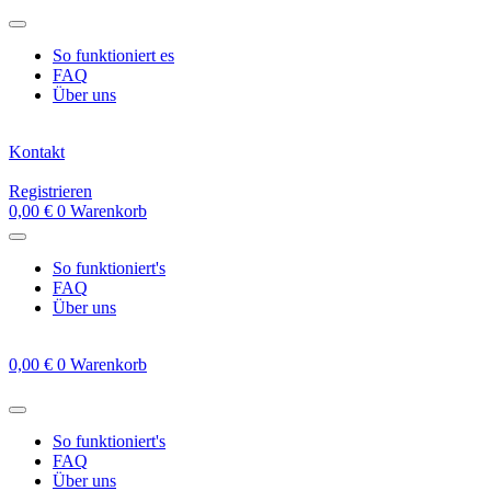
Zum
Inhalt
So funktioniert es
springen
FAQ
Über uns
Kontakt
Registrieren
0,00
€
0
Warenkorb
So funktioniert's
FAQ
Über uns
0,00
€
0
Warenkorb
So funktioniert's
FAQ
Über uns