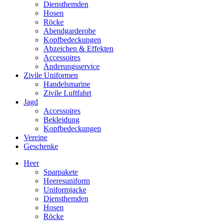
Diensthemden
Hosen
Röcke
Abendgarderobe
Kopfbedeckungen
Abzeichen & Effekten
Accessoires
Änderungsservice
Zivile Uniformen
Handelsmarine
Zivile Luftfahrt
Jagd
Accessoires
Bekleidung
Kopfbedeckungen
Vereine
Geschenke
Heer
Sparpakete
Heeresuniform
Uniformjacke
Diensthemden
Hosen
Röcke