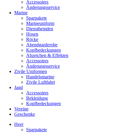
Accessoires
Änderungsservice
Marine
Sparpakete
Marineuniform
Diensthemden
Hosen
Röcke
Abendgarderobe
Kopfbedeckungen
Abzeichen & Effekten
Accessoires
Änderungsservice
Zivile Uniformen
Handelsmarine
Zivile Luftfahrt
Jagd
Accessoires
Bekleidung
Kopfbedeckungen
Vereine
Geschenke
Heer
Sparpakete