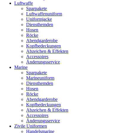
Luftwaffe
Sparpakete
Luftwaffenuniform
Uniformjacke
Diensthemden
Hosen
Röcke
Abendgarderobe
Kopfbedeckungen
Abzeichen & Effekten
Accessoires
Änderungsservice
Marine
Sparpakete
Marineuniform
Diensthemden
Hosen
Röcke
Abendgarderobe
Kopfbedeckungen
Abzeichen & Effekten
Accessoires
Änderungsservice
Zivile Uniformen
Handelsmarine