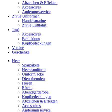
Abzeichen & Effekten
Accessoires
Änderungsservice
Zivile Uniformen
Handelsmarine
Zivile Luftfahrt
Jagd
Accessoires
Bekleidung
Kopfbedeckungen
Vereine
Geschenke
Heer
Sparpakete
Heeresuniform
Uniformjacke
Diensthemden
Hosen
Röcke
Abendgarderobe
Kopfbedeckungen
Abzeichen & Effekten
Accessoires
Änderungsservice