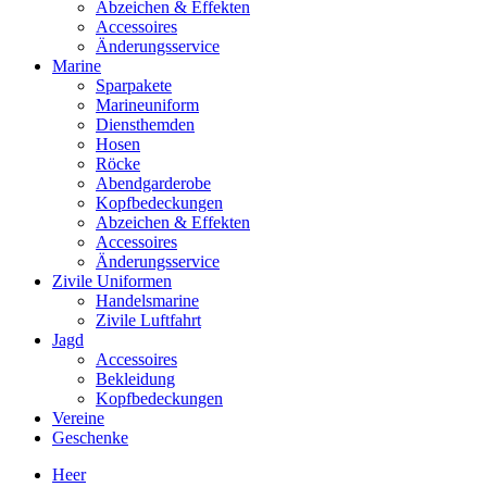
Abzeichen & Effekten
Accessoires
Änderungsservice
Marine
Sparpakete
Marineuniform
Diensthemden
Hosen
Röcke
Abendgarderobe
Kopfbedeckungen
Abzeichen & Effekten
Accessoires
Änderungsservice
Zivile Uniformen
Handelsmarine
Zivile Luftfahrt
Jagd
Accessoires
Bekleidung
Kopfbedeckungen
Vereine
Geschenke
Heer