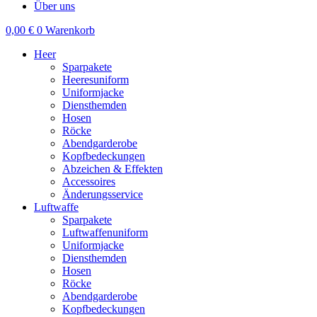
Über uns
0,00
€
0
Warenkorb
Heer
Sparpakete
Heeresuniform
Uniformjacke
Diensthemden
Hosen
Röcke
Abendgarderobe
Kopfbedeckungen
Abzeichen & Effekten
Accessoires
Änderungsservice
Luftwaffe
Sparpakete
Luftwaffenuniform
Uniformjacke
Diensthemden
Hosen
Röcke
Abendgarderobe
Kopfbedeckungen