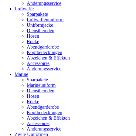
Änderungsservice
Luftwaffe
Sparpakete
Luftwaffenuniform
Uniformjacke
Diensthemden
Hosen
Röcke
Abendgarderobe
Kopfbedeckungen
Abzeichen & Effekten
Accessoires
Änderungsservice
Marine
Sparpakete
Marineuniform
Diensthemden
Hosen
Röcke
Abendgarderobe
Kopfbedeckungen
Abzeichen & Effekten
Accessoires
Änderungsservice
Zivile Uniformen