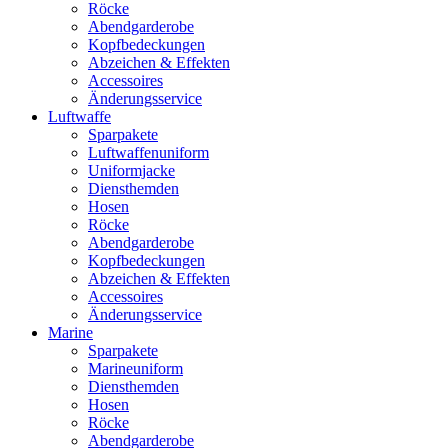
Röcke
Abendgarderobe
Kopfbedeckungen
Abzeichen & Effekten
Accessoires
Änderungsservice
Luftwaffe
Sparpakete
Luftwaffenuniform
Uniformjacke
Diensthemden
Hosen
Röcke
Abendgarderobe
Kopfbedeckungen
Abzeichen & Effekten
Accessoires
Änderungsservice
Marine
Sparpakete
Marineuniform
Diensthemden
Hosen
Röcke
Abendgarderobe