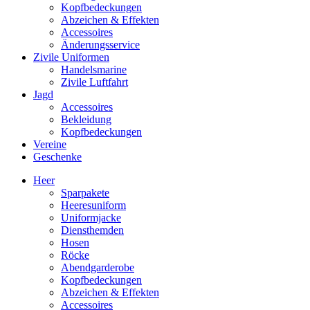
Kopfbedeckungen
Abzeichen & Effekten
Accessoires
Änderungsservice
Zivile Uniformen
Handelsmarine
Zivile Luftfahrt
Jagd
Accessoires
Bekleidung
Kopfbedeckungen
Vereine
Geschenke
Heer
Sparpakete
Heeresuniform
Uniformjacke
Diensthemden
Hosen
Röcke
Abendgarderobe
Kopfbedeckungen
Abzeichen & Effekten
Accessoires