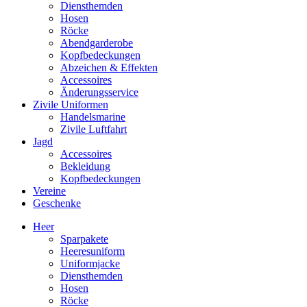
Diensthemden
Hosen
Röcke
Abendgarderobe
Kopfbedeckungen
Abzeichen & Effekten
Accessoires
Änderungsservice
Zivile Uniformen
Handelsmarine
Zivile Luftfahrt
Jagd
Accessoires
Bekleidung
Kopfbedeckungen
Vereine
Geschenke
Heer
Sparpakete
Heeresuniform
Uniformjacke
Diensthemden
Hosen
Röcke