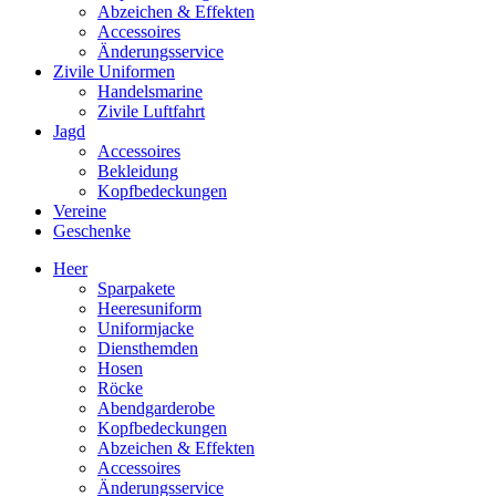
Abzeichen & Effekten
Accessoires
Änderungsservice
Zivile Uniformen
Handelsmarine
Zivile Luftfahrt
Jagd
Accessoires
Bekleidung
Kopfbedeckungen
Vereine
Geschenke
Heer
Sparpakete
Heeresuniform
Uniformjacke
Diensthemden
Hosen
Röcke
Abendgarderobe
Kopfbedeckungen
Abzeichen & Effekten
Accessoires
Änderungsservice