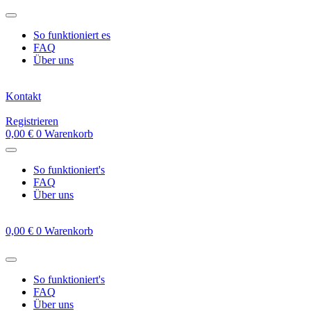
Zum
Inhalt
So funktioniert es
springen
FAQ
Über uns
Kontakt
Registrieren
0,00
€
0
Warenkorb
So funktioniert's
FAQ
Über uns
0,00
€
0
Warenkorb
So funktioniert's
FAQ
Über uns