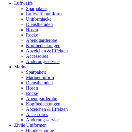
Luftwaffe
Sparpakete
Luftwaffenuniform
Uniformjacke
Diensthemden
Hosen
Röcke
Abendgarderobe
Kopfbedeckungen
Abzeichen & Effekten
Accessoires
Änderungsservice
Marine
Sparpakete
Marineuniform
Diensthemden
Hosen
Röcke
Abendgarderobe
Kopfbedeckungen
Abzeichen & Effekten
Accessoires
Änderungsservice
Zivile Uniformen
Handelsmarine