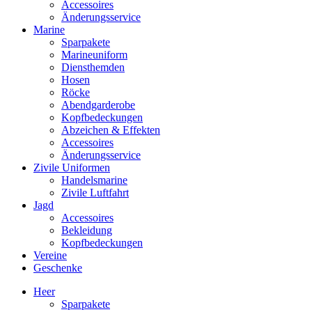
Accessoires
Änderungsservice
Marine
Sparpakete
Marineuniform
Diensthemden
Hosen
Röcke
Abendgarderobe
Kopfbedeckungen
Abzeichen & Effekten
Accessoires
Änderungsservice
Zivile Uniformen
Handelsmarine
Zivile Luftfahrt
Jagd
Accessoires
Bekleidung
Kopfbedeckungen
Vereine
Geschenke
Heer
Sparpakete