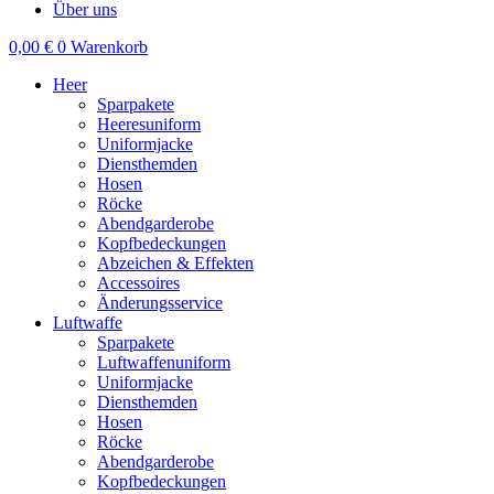
Über uns
0,00
€
0
Warenkorb
Heer
Sparpakete
Heeresuniform
Uniformjacke
Diensthemden
Hosen
Röcke
Abendgarderobe
Kopfbedeckungen
Abzeichen & Effekten
Accessoires
Änderungsservice
Luftwaffe
Sparpakete
Luftwaffenuniform
Uniformjacke
Diensthemden
Hosen
Röcke
Abendgarderobe
Kopfbedeckungen