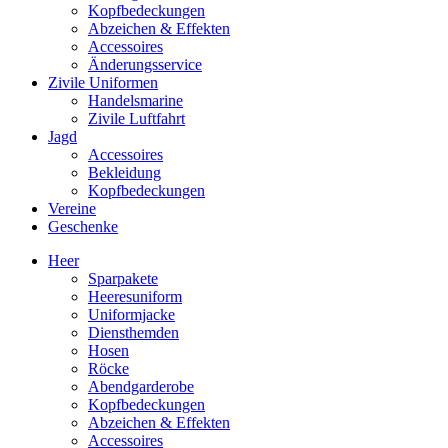
Kopfbedeckungen
Abzeichen & Effekten
Accessoires
Änderungsservice
Zivile Uniformen
Handelsmarine
Zivile Luftfahrt
Jagd
Accessoires
Bekleidung
Kopfbedeckungen
Vereine
Geschenke
Heer
Sparpakete
Heeresuniform
Uniformjacke
Diensthemden
Hosen
Röcke
Abendgarderobe
Kopfbedeckungen
Abzeichen & Effekten
Accessoires