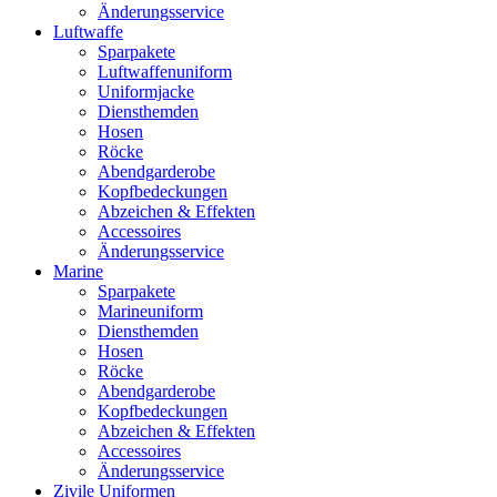
Änderungsservice
Luftwaffe
Sparpakete
Luftwaffenuniform
Uniformjacke
Diensthemden
Hosen
Röcke
Abendgarderobe
Kopfbedeckungen
Abzeichen & Effekten
Accessoires
Änderungsservice
Marine
Sparpakete
Marineuniform
Diensthemden
Hosen
Röcke
Abendgarderobe
Kopfbedeckungen
Abzeichen & Effekten
Accessoires
Änderungsservice
Zivile Uniformen