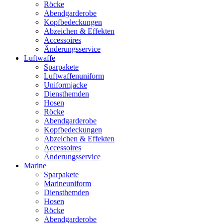
Röcke
Abendgarderobe
Kopfbedeckungen
Abzeichen & Effekten
Accessoires
Änderungsservice
Luftwaffe
Sparpakete
Luftwaffenuniform
Uniformjacke
Diensthemden
Hosen
Röcke
Abendgarderobe
Kopfbedeckungen
Abzeichen & Effekten
Accessoires
Änderungsservice
Marine
Sparpakete
Marineuniform
Diensthemden
Hosen
Röcke
Abendgarderobe