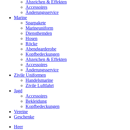
Abzeichen & Effekten
Accessoires
Änderungsservice
Marine
Sparpakete
Marineuniform
Diensthemden
Hosen
Röcke
Abendgarderobe
Kopfbedeckungen
Abzeichen & Effekten
Accessoires
Änderungsservice
Zivile Uniformen
Handelsmarine
Zivile Luftfahrt
Jagd
Accessoires
Bekleidung
Kopfbedeckungen
Vereine
Geschenke
Heer