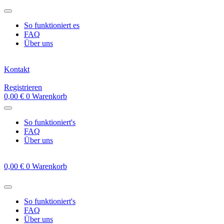
Zum
Inhalt
So funktioniert es
springen
FAQ
Über uns
Kontakt
Registrieren
0,00
€
0
Warenkorb
So funktioniert's
FAQ
Über uns
0,00
€
0
Warenkorb
So funktioniert's
FAQ
Über uns