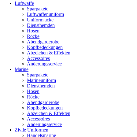
Luftwaffe
Sparpakete
Luftwaffenuniform
Uniformjacke
Diensthemden
Hosen
Röcke
Abendgarderobe
Kopfbedeckungen
Abzeichen & Effekten
Accessoires
Änderungsservice
Marine
Sparpakete
Marineuniform
Diensthemden
Hosen
Röcke
Abendgarderobe
Kopfbedeckungen
Abzeichen & Effekten
Accessoires
Änderungsservice
Zivile Uniformen
Handelsmarine