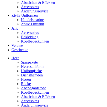
Abzeichen & Effekten
Accessoires
Änderungsservice
Zivile Uniformen
Handelsmarine
Zivile Luftfahrt
Jagd
Accessoires
Bekleidung
Kopfbedeckungen
Vereine
Geschenke
Heer
Sparpakete
Heeresuniform
Uniformjacke
Diensthemden
Hosen
Röcke
Abendgarderobe
Kopfbedeckungen
Abzeichen & Effekten
Accessoires
Änderungsservice