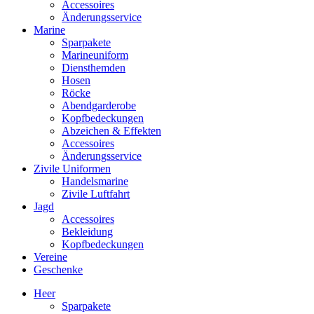
Accessoires
Änderungsservice
Marine
Sparpakete
Marineuniform
Diensthemden
Hosen
Röcke
Abendgarderobe
Kopfbedeckungen
Abzeichen & Effekten
Accessoires
Änderungsservice
Zivile Uniformen
Handelsmarine
Zivile Luftfahrt
Jagd
Accessoires
Bekleidung
Kopfbedeckungen
Vereine
Geschenke
Heer
Sparpakete