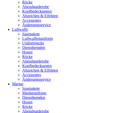
Röcke
Abendgarderobe
Kopfbedeckungen
Abzeichen & Effekten
Accessoires
Änderungsservice
Luftwaffe
Sparpakete
Luftwaffenuniform
Uniformjacke
Diensthemden
Hosen
Röcke
Abendgarderobe
Kopfbedeckungen
Abzeichen & Effekten
Accessoires
Änderungsservice
Marine
Sparpakete
Marineuniform
Diensthemden
Hosen
Röcke
Abendgarderobe