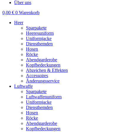
Über uns
0,00
€
0
Warenkorb
Heer
Sparpakete
Heeresuniform
Uniformjacke
Diensthemden
Hosen
Röcke
Abendgarderobe
Kopfbedeckungen
Abzeichen & Effekten
Accessoires
Änderungsservice
Luftwaffe
Sparpakete
Luftwaffenuniform
Uniformjacke
Diensthemden
Hosen
Röcke
Abendgarderobe
Kopfbedeckungen