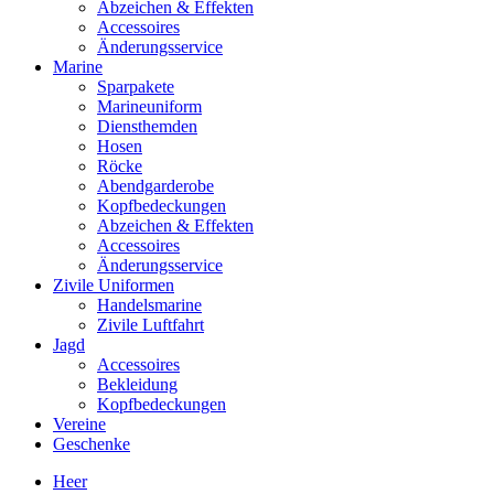
Abzeichen & Effekten
Accessoires
Änderungsservice
Marine
Sparpakete
Marineuniform
Diensthemden
Hosen
Röcke
Abendgarderobe
Kopfbedeckungen
Abzeichen & Effekten
Accessoires
Änderungsservice
Zivile Uniformen
Handelsmarine
Zivile Luftfahrt
Jagd
Accessoires
Bekleidung
Kopfbedeckungen
Vereine
Geschenke
Heer