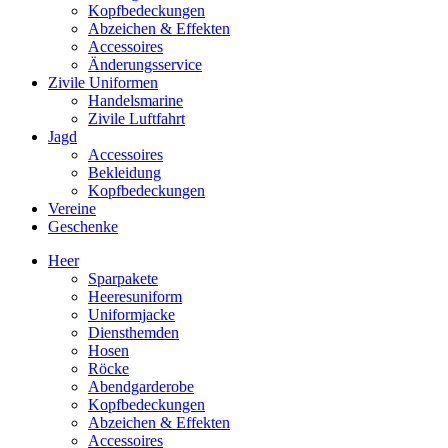
Kopfbedeckungen
Abzeichen & Effekten
Accessoires
Änderungsservice
Zivile Uniformen
Handelsmarine
Zivile Luftfahrt
Jagd
Accessoires
Bekleidung
Kopfbedeckungen
Vereine
Geschenke
Heer
Sparpakete
Heeresuniform
Uniformjacke
Diensthemden
Hosen
Röcke
Abendgarderobe
Kopfbedeckungen
Abzeichen & Effekten
Accessoires