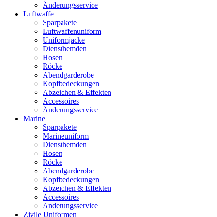
Änderungsservice
Luftwaffe
Sparpakete
Luftwaffenuniform
Uniformjacke
Diensthemden
Hosen
Röcke
Abendgarderobe
Kopfbedeckungen
Abzeichen & Effekten
Accessoires
Änderungsservice
Marine
Sparpakete
Marineuniform
Diensthemden
Hosen
Röcke
Abendgarderobe
Kopfbedeckungen
Abzeichen & Effekten
Accessoires
Änderungsservice
Zivile Uniformen