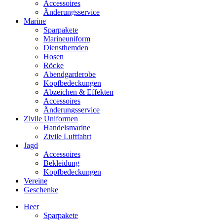
Accessoires
Änderungsservice
Marine
Sparpakete
Marineuniform
Diensthemden
Hosen
Röcke
Abendgarderobe
Kopfbedeckungen
Abzeichen & Effekten
Accessoires
Änderungsservice
Zivile Uniformen
Handelsmarine
Zivile Luftfahrt
Jagd
Accessoires
Bekleidung
Kopfbedeckungen
Vereine
Geschenke
Heer
Sparpakete