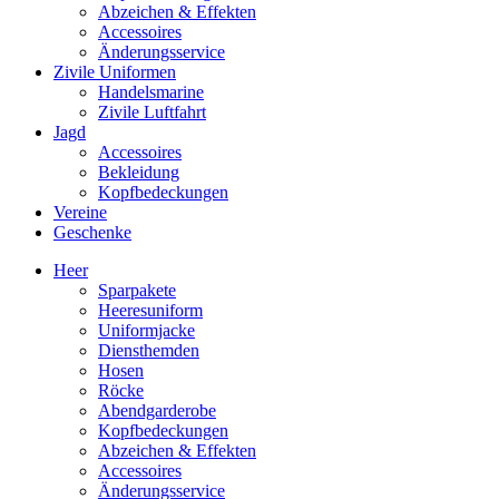
Abzeichen & Effekten
Accessoires
Änderungsservice
Zivile Uniformen
Handelsmarine
Zivile Luftfahrt
Jagd
Accessoires
Bekleidung
Kopfbedeckungen
Vereine
Geschenke
Heer
Sparpakete
Heeresuniform
Uniformjacke
Diensthemden
Hosen
Röcke
Abendgarderobe
Kopfbedeckungen
Abzeichen & Effekten
Accessoires
Änderungsservice