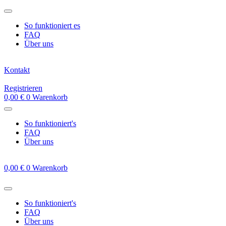
Zum
Inhalt
So funktioniert es
springen
FAQ
Über uns
Kontakt
Registrieren
0,00
€
0
Warenkorb
So funktioniert's
FAQ
Über uns
0,00
€
0
Warenkorb
So funktioniert's
FAQ
Über uns