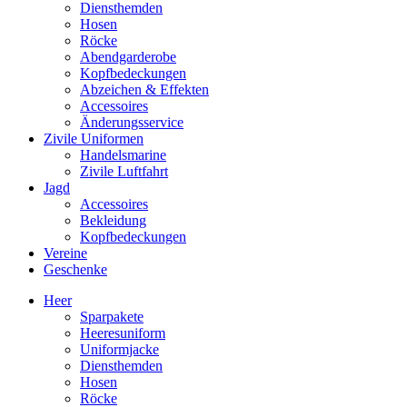
Diensthemden
Hosen
Röcke
Abendgarderobe
Kopfbedeckungen
Abzeichen & Effekten
Accessoires
Änderungsservice
Zivile Uniformen
Handelsmarine
Zivile Luftfahrt
Jagd
Accessoires
Bekleidung
Kopfbedeckungen
Vereine
Geschenke
Heer
Sparpakete
Heeresuniform
Uniformjacke
Diensthemden
Hosen
Röcke