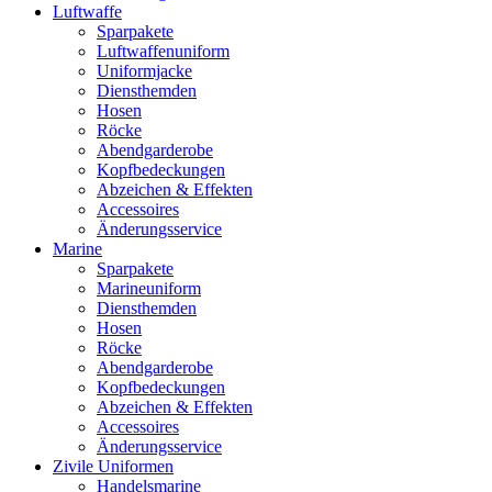
Luftwaffe
Sparpakete
Luftwaffenuniform
Uniformjacke
Diensthemden
Hosen
Röcke
Abendgarderobe
Kopfbedeckungen
Abzeichen & Effekten
Accessoires
Änderungsservice
Marine
Sparpakete
Marineuniform
Diensthemden
Hosen
Röcke
Abendgarderobe
Kopfbedeckungen
Abzeichen & Effekten
Accessoires
Änderungsservice
Zivile Uniformen
Handelsmarine