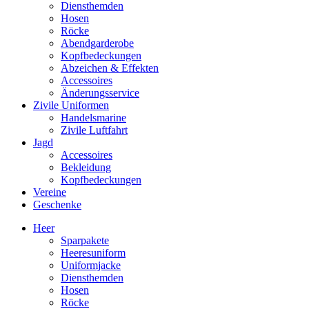
Diensthemden
Hosen
Röcke
Abendgarderobe
Kopfbedeckungen
Abzeichen & Effekten
Accessoires
Änderungsservice
Zivile Uniformen
Handelsmarine
Zivile Luftfahrt
Jagd
Accessoires
Bekleidung
Kopfbedeckungen
Vereine
Geschenke
Heer
Sparpakete
Heeresuniform
Uniformjacke
Diensthemden
Hosen
Röcke