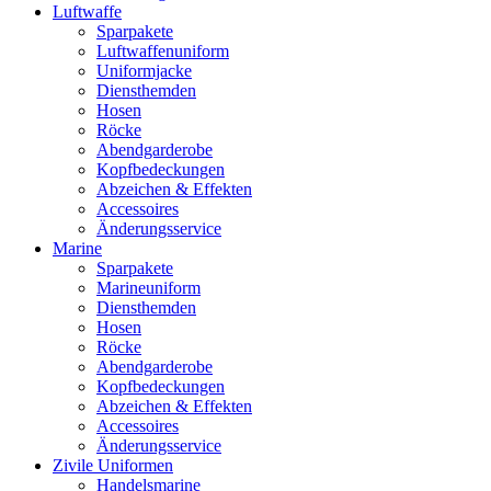
Luftwaffe
Sparpakete
Luftwaffenuniform
Uniformjacke
Diensthemden
Hosen
Röcke
Abendgarderobe
Kopfbedeckungen
Abzeichen & Effekten
Accessoires
Änderungsservice
Marine
Sparpakete
Marineuniform
Diensthemden
Hosen
Röcke
Abendgarderobe
Kopfbedeckungen
Abzeichen & Effekten
Accessoires
Änderungsservice
Zivile Uniformen
Handelsmarine