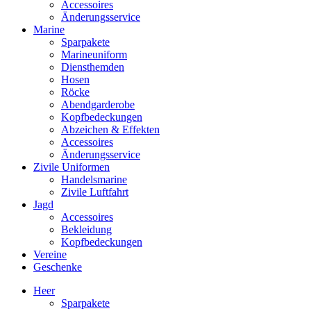
Accessoires
Änderungsservice
Marine
Sparpakete
Marineuniform
Diensthemden
Hosen
Röcke
Abendgarderobe
Kopfbedeckungen
Abzeichen & Effekten
Accessoires
Änderungsservice
Zivile Uniformen
Handelsmarine
Zivile Luftfahrt
Jagd
Accessoires
Bekleidung
Kopfbedeckungen
Vereine
Geschenke
Heer
Sparpakete