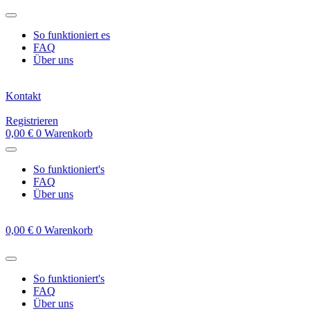
Zum
Inhalt
So funktioniert es
springen
FAQ
Über uns
Kontakt
Registrieren
0,00
€
0
Warenkorb
So funktioniert's
FAQ
Über uns
0,00
€
0
Warenkorb
So funktioniert's
FAQ
Über uns