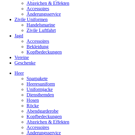
Abzeichen & Effekten
Accessoires
Änderungsservice
Zivile Uniformen
Handelsmarine
Zivile Luftfahrt
Jagd
Accessoires
Bekleidung
Kopfbedeckungen
Vereine
Geschenke
Heer
Sparpakete
Heeresuniform
Uniformjacke
Diensthemden
Hosen
Röcke
Abendgarderobe
Kopfbedeckungen
Abzeichen & Effekten
Accessoires
Änderungsservice