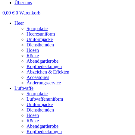
Über uns
0,00
€
0
Warenkorb
Heer
Sparpakete
Heeresuniform
Uniformjacke
Diensthemden
Hosen
Röcke
Abendgarderobe
Kopfbedeckungen
Abzeichen & Effekten
Accessoires
Änderungsservice
Luftwaffe
Sparpakete
Luftwaffenuniform
Uniformjacke
Diensthemden
Hosen
Röcke
Abendgarderobe
Kopfbedeckungen