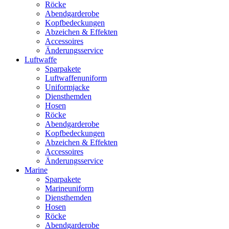
Röcke
Abendgarderobe
Kopfbedeckungen
Abzeichen & Effekten
Accessoires
Änderungsservice
Luftwaffe
Sparpakete
Luftwaffenuniform
Uniformjacke
Diensthemden
Hosen
Röcke
Abendgarderobe
Kopfbedeckungen
Abzeichen & Effekten
Accessoires
Änderungsservice
Marine
Sparpakete
Marineuniform
Diensthemden
Hosen
Röcke
Abendgarderobe