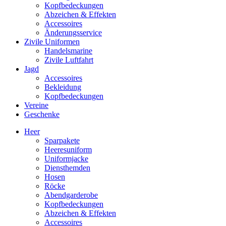
Kopfbedeckungen
Abzeichen & Effekten
Accessoires
Änderungsservice
Zivile Uniformen
Handelsmarine
Zivile Luftfahrt
Jagd
Accessoires
Bekleidung
Kopfbedeckungen
Vereine
Geschenke
Heer
Sparpakete
Heeresuniform
Uniformjacke
Diensthemden
Hosen
Röcke
Abendgarderobe
Kopfbedeckungen
Abzeichen & Effekten
Accessoires