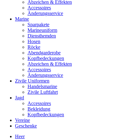
Abzeichen & Effekten
Accessoires
Änderungsservice
Marine
Sparpakete
Marineuniform
Diensthemden
Hosen
Röcke
Abendgarderobe
Kopfbedeckungen
Abzeichen & Effekten
Accessoires
Änderungsservice
Zivile Uniformen
Handelsmarine
Zivile Luftfahrt
Jagd
Accessoires
Bekleidung
Kopfbedeckungen
Vereine
Geschenke
Heer