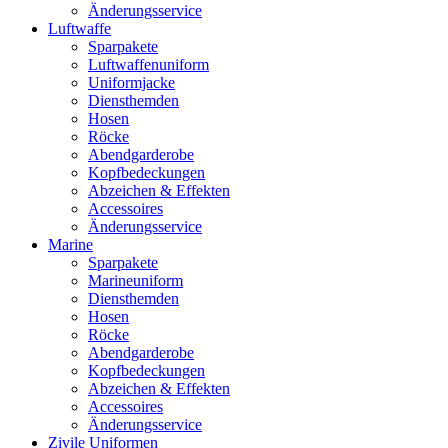
Änderungsservice
Luftwaffe
Sparpakete
Luftwaffenuniform
Uniformjacke
Diensthemden
Hosen
Röcke
Abendgarderobe
Kopfbedeckungen
Abzeichen & Effekten
Accessoires
Änderungsservice
Marine
Sparpakete
Marineuniform
Diensthemden
Hosen
Röcke
Abendgarderobe
Kopfbedeckungen
Abzeichen & Effekten
Accessoires
Änderungsservice
Zivile Uniformen