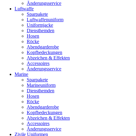
Änderungsservice
Luftwaffe
Sparpakete
Luftwaffenuniform
Uniformjacke
Diensthemden
Hosen
Röcke
Abendgarderobe
Kopfbedeckungen
Abzeichen & Effekten
Accessoires
Änderungsservice
Marine
Sparpakete
Marineuniform
Diensthemden
Hosen
Röcke
Abendgarderobe
Kopfbedeckungen
Abzeichen & Effekten
Accessoires
Änderungsservice
Zivile Uniformen