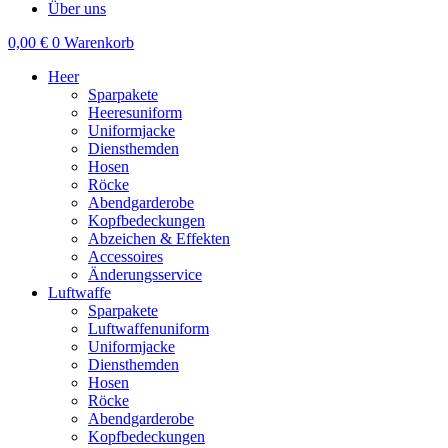
Über uns
0,00
€
0
Warenkorb
Heer
Sparpakete
Heeresuniform
Uniformjacke
Diensthemden
Hosen
Röcke
Abendgarderobe
Kopfbedeckungen
Abzeichen & Effekten
Accessoires
Änderungsservice
Luftwaffe
Sparpakete
Luftwaffenuniform
Uniformjacke
Diensthemden
Hosen
Röcke
Abendgarderobe
Kopfbedeckungen