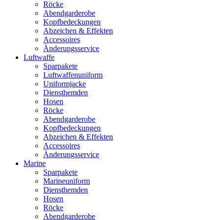
Röcke
Abendgarderobe
Kopfbedeckungen
Abzeichen & Effekten
Accessoires
Änderungsservice
Luftwaffe
Sparpakete
Luftwaffenuniform
Uniformjacke
Diensthemden
Hosen
Röcke
Abendgarderobe
Kopfbedeckungen
Abzeichen & Effekten
Accessoires
Änderungsservice
Marine
Sparpakete
Marineuniform
Diensthemden
Hosen
Röcke
Abendgarderobe