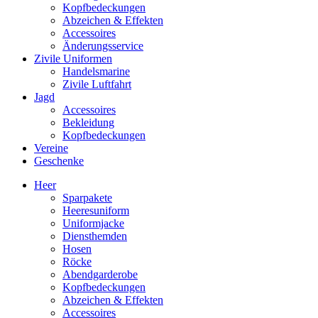
Kopfbedeckungen
Abzeichen & Effekten
Accessoires
Änderungsservice
Zivile Uniformen
Handelsmarine
Zivile Luftfahrt
Jagd
Accessoires
Bekleidung
Kopfbedeckungen
Vereine
Geschenke
Heer
Sparpakete
Heeresuniform
Uniformjacke
Diensthemden
Hosen
Röcke
Abendgarderobe
Kopfbedeckungen
Abzeichen & Effekten
Accessoires