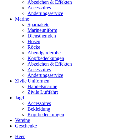
Abzeichen & Effekten
Accessoires
Änderungsservice
Marine
Sparpakete
Marineuniform
Diensthemden
Hosen
Röcke
Abendgarderobe
Kopfbedeckungen
Abzeichen & Effekten
Accessoires
Änderungsservice
Zivile Uniformen
Handelsmarine
Zivile Luftfahrt
Jagd
Accessoires
Bekleidung
Kopfbedeckungen
Vereine
Geschenke
Heer