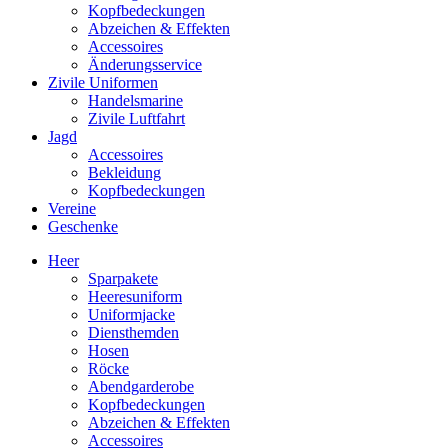
Kopfbedeckungen
Abzeichen & Effekten
Accessoires
Änderungsservice
Zivile Uniformen
Handelsmarine
Zivile Luftfahrt
Jagd
Accessoires
Bekleidung
Kopfbedeckungen
Vereine
Geschenke
Heer
Sparpakete
Heeresuniform
Uniformjacke
Diensthemden
Hosen
Röcke
Abendgarderobe
Kopfbedeckungen
Abzeichen & Effekten
Accessoires