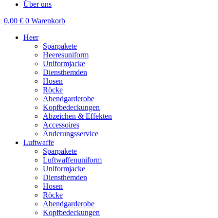
Über uns
0,00
€
0
Warenkorb
Heer
Sparpakete
Heeresuniform
Uniformjacke
Diensthemden
Hosen
Röcke
Abendgarderobe
Kopfbedeckungen
Abzeichen & Effekten
Accessoires
Änderungsservice
Luftwaffe
Sparpakete
Luftwaffenuniform
Uniformjacke
Diensthemden
Hosen
Röcke
Abendgarderobe
Kopfbedeckungen