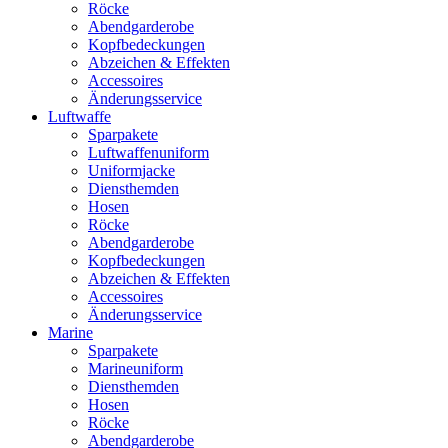
Röcke
Abendgarderobe
Kopfbedeckungen
Abzeichen & Effekten
Accessoires
Änderungsservice
Luftwaffe
Sparpakete
Luftwaffenuniform
Uniformjacke
Diensthemden
Hosen
Röcke
Abendgarderobe
Kopfbedeckungen
Abzeichen & Effekten
Accessoires
Änderungsservice
Marine
Sparpakete
Marineuniform
Diensthemden
Hosen
Röcke
Abendgarderobe