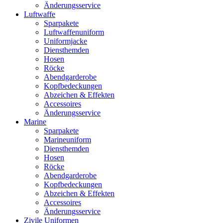
Änderungsservice
Luftwaffe
Sparpakete
Luftwaffenuniform
Uniformjacke
Diensthemden
Hosen
Röcke
Abendgarderobe
Kopfbedeckungen
Abzeichen & Effekten
Accessoires
Änderungsservice
Marine
Sparpakete
Marineuniform
Diensthemden
Hosen
Röcke
Abendgarderobe
Kopfbedeckungen
Abzeichen & Effekten
Accessoires
Änderungsservice
Zivile Uniformen