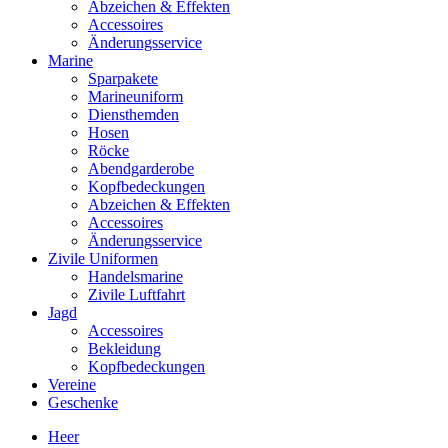
Abzeichen & Effekten
Accessoires
Änderungsservice
Marine
Sparpakete
Marineuniform
Diensthemden
Hosen
Röcke
Abendgarderobe
Kopfbedeckungen
Abzeichen & Effekten
Accessoires
Änderungsservice
Zivile Uniformen
Handelsmarine
Zivile Luftfahrt
Jagd
Accessoires
Bekleidung
Kopfbedeckungen
Vereine
Geschenke
Heer