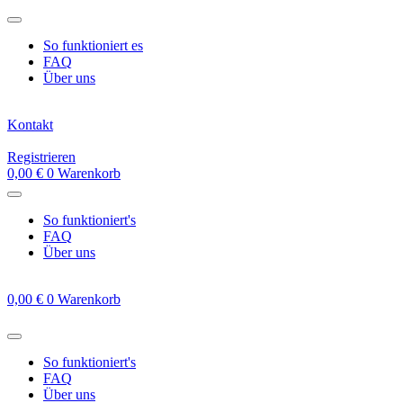
Zum
Inhalt
So funktioniert es
springen
FAQ
Über uns
Kontakt
Registrieren
0,00
€
0
Warenkorb
So funktioniert's
FAQ
Über uns
0,00
€
0
Warenkorb
So funktioniert's
FAQ
Über uns