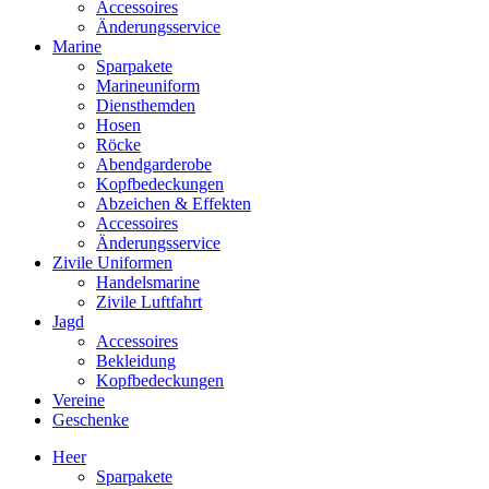
Accessoires
Änderungsservice
Marine
Sparpakete
Marineuniform
Diensthemden
Hosen
Röcke
Abendgarderobe
Kopfbedeckungen
Abzeichen & Effekten
Accessoires
Änderungsservice
Zivile Uniformen
Handelsmarine
Zivile Luftfahrt
Jagd
Accessoires
Bekleidung
Kopfbedeckungen
Vereine
Geschenke
Heer
Sparpakete