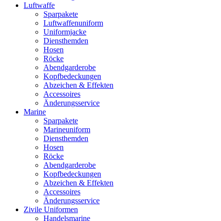
Luftwaffe
Sparpakete
Luftwaffenuniform
Uniformjacke
Diensthemden
Hosen
Röcke
Abendgarderobe
Kopfbedeckungen
Abzeichen & Effekten
Accessoires
Änderungsservice
Marine
Sparpakete
Marineuniform
Diensthemden
Hosen
Röcke
Abendgarderobe
Kopfbedeckungen
Abzeichen & Effekten
Accessoires
Änderungsservice
Zivile Uniformen
Handelsmarine