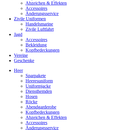
Abzeichen & Effekten
Accessoires
Änderungsservice
Zivile Uniformen
Handelsmarine
Zivile Luftfahrt
Jagd
Accessoires
Bekleidung
Kopfbedeckungen
Vereine
Geschenke
Heer
Sparpakete
Heeresuniform
Uniformjacke
Diensthemden
Hosen
Röcke
Abendgarderobe
Kopfbedeckungen
Abzeichen & Effekten
Accessoires
Änderungsservice