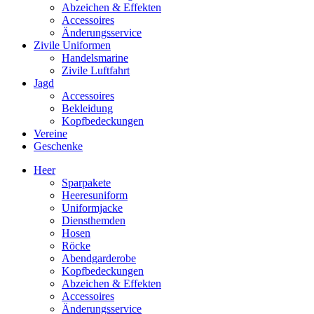
Abzeichen & Effekten
Accessoires
Änderungsservice
Zivile Uniformen
Handelsmarine
Zivile Luftfahrt
Jagd
Accessoires
Bekleidung
Kopfbedeckungen
Vereine
Geschenke
Heer
Sparpakete
Heeresuniform
Uniformjacke
Diensthemden
Hosen
Röcke
Abendgarderobe
Kopfbedeckungen
Abzeichen & Effekten
Accessoires
Änderungsservice