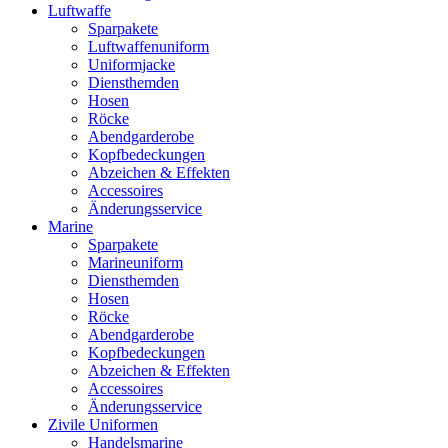
Luftwaffe
Sparpakete
Luftwaffenuniform
Uniformjacke
Diensthemden
Hosen
Röcke
Abendgarderobe
Kopfbedeckungen
Abzeichen & Effekten
Accessoires
Änderungsservice
Marine
Sparpakete
Marineuniform
Diensthemden
Hosen
Röcke
Abendgarderobe
Kopfbedeckungen
Abzeichen & Effekten
Accessoires
Änderungsservice
Zivile Uniformen
Handelsmarine