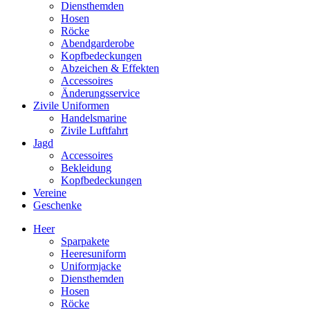
Diensthemden
Hosen
Röcke
Abendgarderobe
Kopfbedeckungen
Abzeichen & Effekten
Accessoires
Änderungsservice
Zivile Uniformen
Handelsmarine
Zivile Luftfahrt
Jagd
Accessoires
Bekleidung
Kopfbedeckungen
Vereine
Geschenke
Heer
Sparpakete
Heeresuniform
Uniformjacke
Diensthemden
Hosen
Röcke