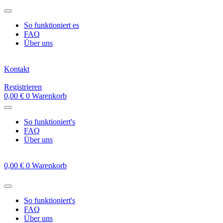
Zum
Inhalt
So funktioniert es
springen
FAQ
Über uns
Kontakt
Registrieren
0,00
€
0
Warenkorb
So funktioniert's
FAQ
Über uns
0,00
€
0
Warenkorb
So funktioniert's
FAQ
Über uns