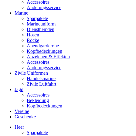
Accessoires
Änderungsservice
Marine
Sparpakete
Marineuniform
Diensthemden
Hosen
Röcke
Abendgarderobe
Kopfbedeckungen
Abzeichen & Effekten
Accessoires
Änderungsservice
Zivile Uniformen
Handelsmarine
Zivile Luftfahrt
Jagd
Accessoires
Bekleidung
Kopfbedeckungen
Vereine
Geschenke
Heer
Sparpakete