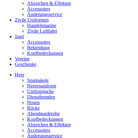
Abzeichen & Effekten
Accessoires
Änderungsservice
Zivile Uniformen
Handelsmarine
Zivile Luftfahrt
Jagd
Accessoires
Bekleidung
Kopfbedeckungen
Vereine
Geschenke
Heer
Sparpakete
Heeresuniform
Uniformjacke
Diensthemden
Hosen
Röcke
Abendgarderobe
Kopfbedeckungen
Abzeichen & Effekten
Accessoires
Änderungsservice