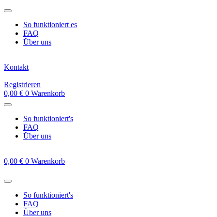
Zum
Inhalt
So funktioniert es
springen
FAQ
Über uns
Kontakt
Registrieren
0,00
€
0
Warenkorb
So funktioniert's
FAQ
Über uns
0,00
€
0
Warenkorb
So funktioniert's
FAQ
Über uns