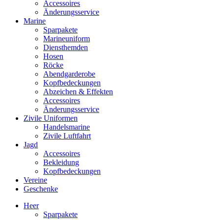
Accessoires
Änderungsservice
Marine
Sparpakete
Marineuniform
Diensthemden
Hosen
Röcke
Abendgarderobe
Kopfbedeckungen
Abzeichen & Effekten
Accessoires
Änderungsservice
Zivile Uniformen
Handelsmarine
Zivile Luftfahrt
Jagd
Accessoires
Bekleidung
Kopfbedeckungen
Vereine
Geschenke
Heer
Sparpakete