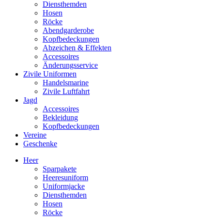
Diensthemden
Hosen
Röcke
Abendgarderobe
Kopfbedeckungen
Abzeichen & Effekten
Accessoires
Änderungsservice
Zivile Uniformen
Handelsmarine
Zivile Luftfahrt
Jagd
Accessoires
Bekleidung
Kopfbedeckungen
Vereine
Geschenke
Heer
Sparpakete
Heeresuniform
Uniformjacke
Diensthemden
Hosen
Röcke