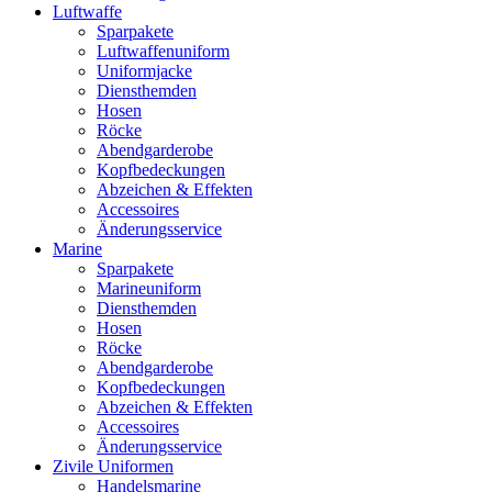
Luftwaffe
Sparpakete
Luftwaffenuniform
Uniformjacke
Diensthemden
Hosen
Röcke
Abendgarderobe
Kopfbedeckungen
Abzeichen & Effekten
Accessoires
Änderungsservice
Marine
Sparpakete
Marineuniform
Diensthemden
Hosen
Röcke
Abendgarderobe
Kopfbedeckungen
Abzeichen & Effekten
Accessoires
Änderungsservice
Zivile Uniformen
Handelsmarine