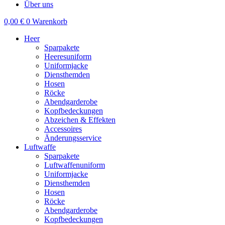
Über uns
0,00
€
0
Warenkorb
Heer
Sparpakete
Heeresuniform
Uniformjacke
Diensthemden
Hosen
Röcke
Abendgarderobe
Kopfbedeckungen
Abzeichen & Effekten
Accessoires
Änderungsservice
Luftwaffe
Sparpakete
Luftwaffenuniform
Uniformjacke
Diensthemden
Hosen
Röcke
Abendgarderobe
Kopfbedeckungen