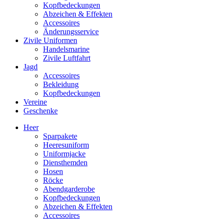
Kopfbedeckungen
Abzeichen & Effekten
Accessoires
Änderungsservice
Zivile Uniformen
Handelsmarine
Zivile Luftfahrt
Jagd
Accessoires
Bekleidung
Kopfbedeckungen
Vereine
Geschenke
Heer
Sparpakete
Heeresuniform
Uniformjacke
Diensthemden
Hosen
Röcke
Abendgarderobe
Kopfbedeckungen
Abzeichen & Effekten
Accessoires