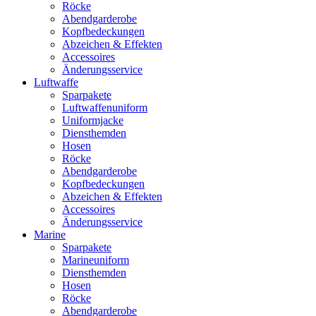
Röcke
Abendgarderobe
Kopfbedeckungen
Abzeichen & Effekten
Accessoires
Änderungsservice
Luftwaffe
Sparpakete
Luftwaffenuniform
Uniformjacke
Diensthemden
Hosen
Röcke
Abendgarderobe
Kopfbedeckungen
Abzeichen & Effekten
Accessoires
Änderungsservice
Marine
Sparpakete
Marineuniform
Diensthemden
Hosen
Röcke
Abendgarderobe