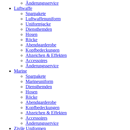
Änderungsservice
Luftwaffe
Sparpakete
Luftwaffenuniform
Uniformjacke
Diensthemden
Hosen
Röcke
Abendgarderobe
Kopfbedeckungen
Abzeichen & Effekten
Accessoires
Änderungsservice
Marine
Sparpakete
Marineuniform
Diensthemden
Hosen
Röcke
Abendgarderobe
Kopfbedeckungen
Abzeichen & Effekten
Accessoires
Änderungsservice
Zivile Uniformen