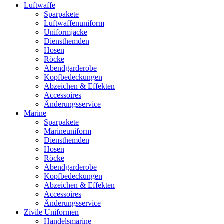
Luftwaffe
Sparpakete
Luftwaffenuniform
Uniformjacke
Diensthemden
Hosen
Röcke
Abendgarderobe
Kopfbedeckungen
Abzeichen & Effekten
Accessoires
Änderungsservice
Marine
Sparpakete
Marineuniform
Diensthemden
Hosen
Röcke
Abendgarderobe
Kopfbedeckungen
Abzeichen & Effekten
Accessoires
Änderungsservice
Zivile Uniformen
Handelsmarine