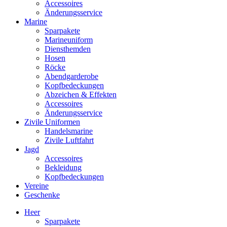
Accessoires
Änderungsservice
Marine
Sparpakete
Marineuniform
Diensthemden
Hosen
Röcke
Abendgarderobe
Kopfbedeckungen
Abzeichen & Effekten
Accessoires
Änderungsservice
Zivile Uniformen
Handelsmarine
Zivile Luftfahrt
Jagd
Accessoires
Bekleidung
Kopfbedeckungen
Vereine
Geschenke
Heer
Sparpakete