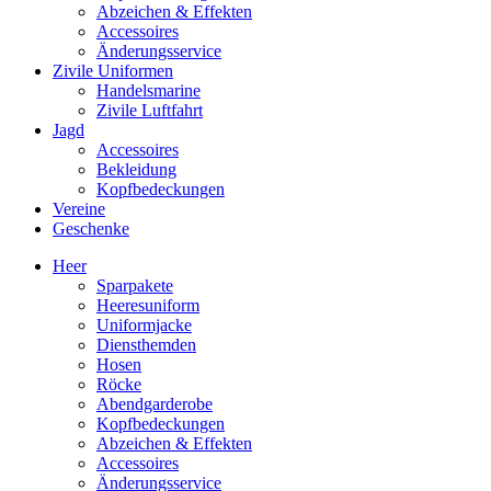
Abzeichen & Effekten
Accessoires
Änderungsservice
Zivile Uniformen
Handelsmarine
Zivile Luftfahrt
Jagd
Accessoires
Bekleidung
Kopfbedeckungen
Vereine
Geschenke
Heer
Sparpakete
Heeresuniform
Uniformjacke
Diensthemden
Hosen
Röcke
Abendgarderobe
Kopfbedeckungen
Abzeichen & Effekten
Accessoires
Änderungsservice