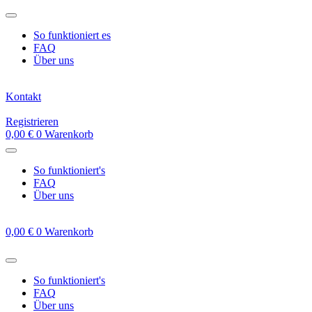
Zum
Inhalt
So funktioniert es
springen
FAQ
Über uns
Kontakt
Registrieren
0,00
€
0
Warenkorb
So funktioniert's
FAQ
Über uns
0,00
€
0
Warenkorb
So funktioniert's
FAQ
Über uns