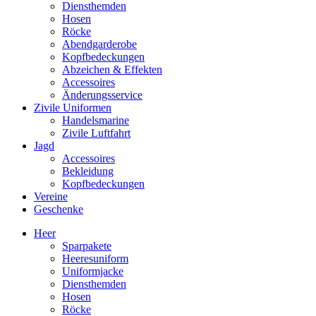
Diensthemden
Hosen
Röcke
Abendgarderobe
Kopfbedeckungen
Abzeichen & Effekten
Accessoires
Änderungsservice
Zivile Uniformen
Handelsmarine
Zivile Luftfahrt
Jagd
Accessoires
Bekleidung
Kopfbedeckungen
Vereine
Geschenke
Heer
Sparpakete
Heeresuniform
Uniformjacke
Diensthemden
Hosen
Röcke