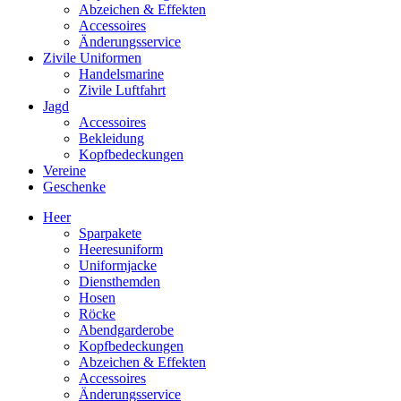
Abzeichen & Effekten
Accessoires
Änderungsservice
Zivile Uniformen
Handelsmarine
Zivile Luftfahrt
Jagd
Accessoires
Bekleidung
Kopfbedeckungen
Vereine
Geschenke
Heer
Sparpakete
Heeresuniform
Uniformjacke
Diensthemden
Hosen
Röcke
Abendgarderobe
Kopfbedeckungen
Abzeichen & Effekten
Accessoires
Änderungsservice