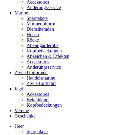
Accessoires
Änderungsservice
Marine
Sparpakete
Marineuniform
Diensthemden
Hosen
Röcke
Abendgarderobe
Kopfbedeckungen
Abzeichen & Effekten
Accessoires
Änderungsservice
Zivile Uniformen
Handelsmarine
Zivile Luftfahrt
Jagd
Accessoires
Bekleidung
Kopfbedeckungen
Vereine
Geschenke
Heer
Sparpakete