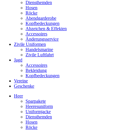
Diensthemden
Hosen
Röcke
Abendgarderobe
Kopfbedeckungen
Abzeichen & Effekten
Accessoires
Änderungsservice
Zivile Uniformen
Handelsmarine
Zivile Luftfahrt
Jagd
Accessoires
Bekleidung
Kopfbedeckungen
Vereine
Geschenke
Heer
Sparpakete
Heeresuniform
Uniformjacke
Diensthemden
Hosen
Röcke