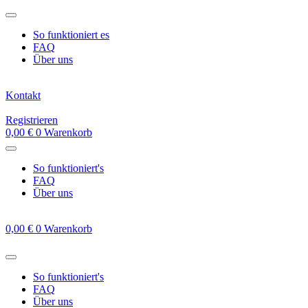
Zum
Inhalt
So funktioniert es
springen
FAQ
Über uns
Kontakt
Registrieren
0,00
€
0
Warenkorb
So funktioniert's
FAQ
Über uns
0,00
€
0
Warenkorb
So funktioniert's
FAQ
Über uns