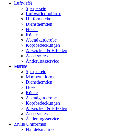
Luftwaffe
Sparpakete
Luftwaffenuniform
Uniformjacke
Diensthemden
Hosen
Röcke
Abendgarderobe
Kopfbedeckungen
Abzeichen & Effekten
Accessoires
Änderungsservice
Marine
Sparpakete
Marineuniform
Diensthemden
Hosen
Röcke
Abendgarderobe
Kopfbedeckungen
Abzeichen & Effekten
Accessoires
Änderungsservice
Zivile Uniformen
Handelsmarine