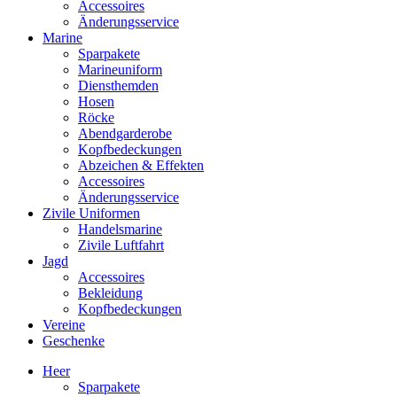
Accessoires
Änderungsservice
Marine
Sparpakete
Marineuniform
Diensthemden
Hosen
Röcke
Abendgarderobe
Kopfbedeckungen
Abzeichen & Effekten
Accessoires
Änderungsservice
Zivile Uniformen
Handelsmarine
Zivile Luftfahrt
Jagd
Accessoires
Bekleidung
Kopfbedeckungen
Vereine
Geschenke
Heer
Sparpakete