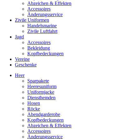
Abzeichen & Effekten
Accessoires
Änderungsservice
Zivile Uniformen
Handelsmarine
Zivile Luftfahrt
Jagd
Accessoires
Bekleidung
Kopfbedeckungen
Vereine
Geschenke
Heer
Sparpakete
Heeresuniform
Uniformjacke
Diensthemden
Hosen
Röcke
Abendgarderobe
Kopfbedeckungen
Abzeichen & Effekten
Accessoires
Änderungsservice