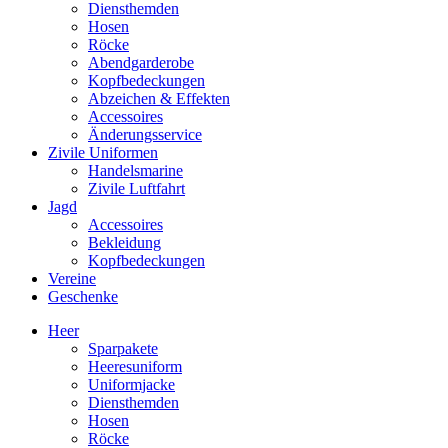
Diensthemden
Hosen
Röcke
Abendgarderobe
Kopfbedeckungen
Abzeichen & Effekten
Accessoires
Änderungsservice
Zivile Uniformen
Handelsmarine
Zivile Luftfahrt
Jagd
Accessoires
Bekleidung
Kopfbedeckungen
Vereine
Geschenke
Heer
Sparpakete
Heeresuniform
Uniformjacke
Diensthemden
Hosen
Röcke