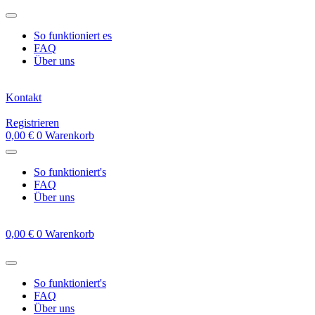
Zum
Inhalt
So funktioniert es
springen
FAQ
Über uns
Kontakt
Registrieren
0,00
€
0
Warenkorb
So funktioniert's
FAQ
Über uns
0,00
€
0
Warenkorb
So funktioniert's
FAQ
Über uns