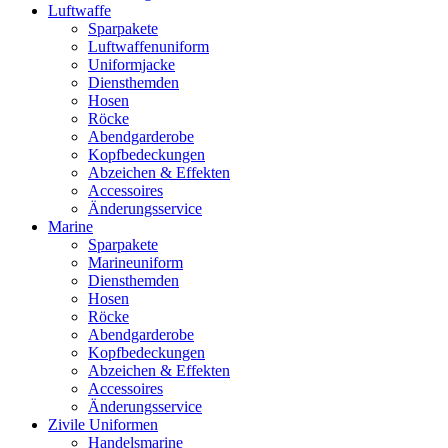
Luftwaffe
Sparpakete
Luftwaffenuniform
Uniformjacke
Diensthemden
Hosen
Röcke
Abendgarderobe
Kopfbedeckungen
Abzeichen & Effekten
Accessoires
Änderungsservice
Marine
Sparpakete
Marineuniform
Diensthemden
Hosen
Röcke
Abendgarderobe
Kopfbedeckungen
Abzeichen & Effekten
Accessoires
Änderungsservice
Zivile Uniformen
Handelsmarine