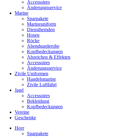
Accessoires
Änderungsservice
Marine
Sparpakete
Marineuniform
Diensthemden
Hosen
Röcke
Abendgarderobe
Kopfbedeckungen
Abzeichen & Effekten
Accessoires
Änderungsservice
Zivile Uniformen
Handelsmarine
Zivile Luftfahrt
Jagd
Accessoires
Bekleidung
Kopfbedeckungen
Vereine
Geschenke
Heer
Sparpakete