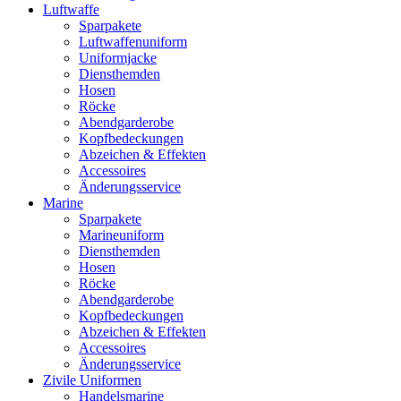
Luftwaffe
Sparpakete
Luftwaffenuniform
Uniformjacke
Diensthemden
Hosen
Röcke
Abendgarderobe
Kopfbedeckungen
Abzeichen & Effekten
Accessoires
Änderungsservice
Marine
Sparpakete
Marineuniform
Diensthemden
Hosen
Röcke
Abendgarderobe
Kopfbedeckungen
Abzeichen & Effekten
Accessoires
Änderungsservice
Zivile Uniformen
Handelsmarine