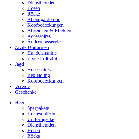
Diensthemden
Hosen
Röcke
Abendgarderobe
Kopfbedeckungen
Abzeichen & Effekten
Accessoires
Änderungsservice
Zivile Uniformen
Handelsmarine
Zivile Luftfahrt
Jagd
Accessoires
Bekleidung
Kopfbedeckungen
Vereine
Geschenke
Heer
Sparpakete
Heeresuniform
Uniformjacke
Diensthemden
Hosen
Röcke