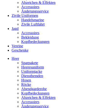
Abzeichen & Effekten
Accessoires
Änderungsservice
Zivile Uniformen
Handelsmarine
Zivile Luftfahrt
Jagd
Accessoires
Bekleidung
Kopfbedeckungen
Vereine
Geschenke
Heer
Sparpakete
Heeresuniform
Uniformjacke
Diensthemden
Hosen
Röcke
Abendgarderobe
Kopfbedeckungen
Abzeichen & Effekten
Accessoires
Änderungsservice