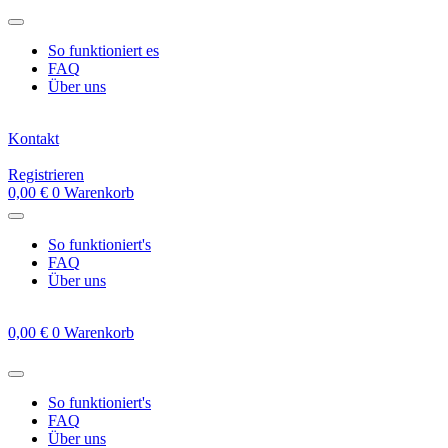
Zum
Inhalt
So funktioniert es
springen
FAQ
Über uns
Kontakt
Registrieren
0,00
€
0
Warenkorb
So funktioniert's
FAQ
Über uns
0,00
€
0
Warenkorb
So funktioniert's
FAQ
Über uns