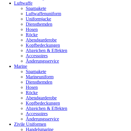
Luftwaffe
Sparpakete
Luftwaffenuniform
Uniformjacke
Diensthemden
Hosen
Röcke
Abendgarderobe
Kopfbedeckungen
Abzeichen & Effekten
Accessoires
Änderungsservice
Marine
Sparpakete
Marineuniform
Diensthemden
Hosen
Röcke
Abendgarderobe
Kopfbedeckungen
Abzeichen & Effekten
Accessoires
Änderungsservice
Zivile Uniformen
Handelsmarine