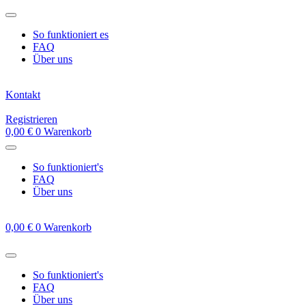
Zum
Inhalt
So funktioniert es
springen
FAQ
Über uns
Kontakt
Registrieren
0,00
€
0
Warenkorb
So funktioniert's
FAQ
Über uns
0,00
€
0
Warenkorb
So funktioniert's
FAQ
Über uns