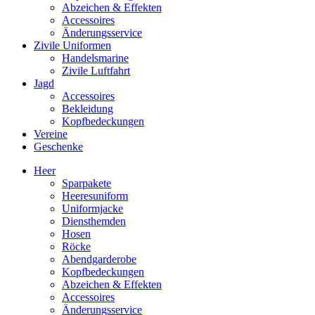
Abzeichen & Effekten
Accessoires
Änderungsservice
Zivile Uniformen
Handelsmarine
Zivile Luftfahrt
Jagd
Accessoires
Bekleidung
Kopfbedeckungen
Vereine
Geschenke
Heer
Sparpakete
Heeresuniform
Uniformjacke
Diensthemden
Hosen
Röcke
Abendgarderobe
Kopfbedeckungen
Abzeichen & Effekten
Accessoires
Änderungsservice