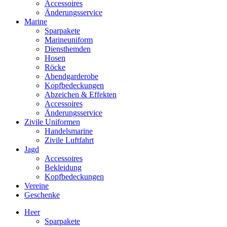
Accessoires
Änderungsservice
Marine
Sparpakete
Marineuniform
Diensthemden
Hosen
Röcke
Abendgarderobe
Kopfbedeckungen
Abzeichen & Effekten
Accessoires
Änderungsservice
Zivile Uniformen
Handelsmarine
Zivile Luftfahrt
Jagd
Accessoires
Bekleidung
Kopfbedeckungen
Vereine
Geschenke
Heer
Sparpakete