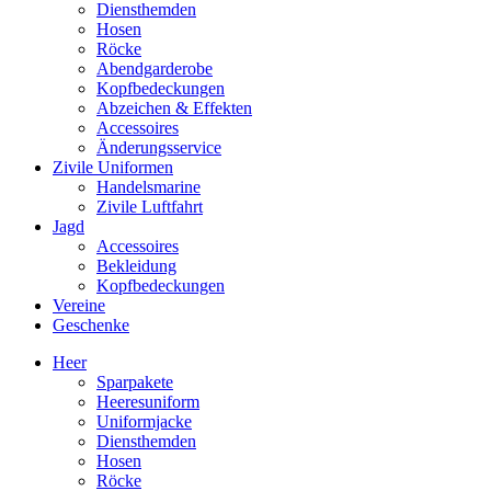
Diensthemden
Hosen
Röcke
Abendgarderobe
Kopfbedeckungen
Abzeichen & Effekten
Accessoires
Änderungsservice
Zivile Uniformen
Handelsmarine
Zivile Luftfahrt
Jagd
Accessoires
Bekleidung
Kopfbedeckungen
Vereine
Geschenke
Heer
Sparpakete
Heeresuniform
Uniformjacke
Diensthemden
Hosen
Röcke