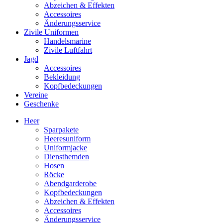
Abzeichen & Effekten
Accessoires
Änderungsservice
Zivile Uniformen
Handelsmarine
Zivile Luftfahrt
Jagd
Accessoires
Bekleidung
Kopfbedeckungen
Vereine
Geschenke
Heer
Sparpakete
Heeresuniform
Uniformjacke
Diensthemden
Hosen
Röcke
Abendgarderobe
Kopfbedeckungen
Abzeichen & Effekten
Accessoires
Änderungsservice