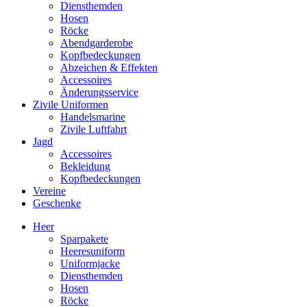
Diensthemden
Hosen
Röcke
Abendgarderobe
Kopfbedeckungen
Abzeichen & Effekten
Accessoires
Änderungsservice
Zivile Uniformen
Handelsmarine
Zivile Luftfahrt
Jagd
Accessoires
Bekleidung
Kopfbedeckungen
Vereine
Geschenke
Heer
Sparpakete
Heeresuniform
Uniformjacke
Diensthemden
Hosen
Röcke