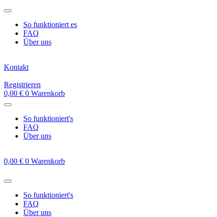
Zum
Inhalt
So funktioniert es
springen
FAQ
Über uns
Kontakt
Registrieren
0,00
€
0
Warenkorb
So funktioniert's
FAQ
Über uns
0,00
€
0
Warenkorb
So funktioniert's
FAQ
Über uns