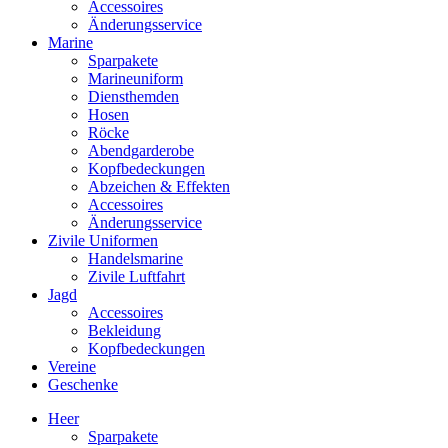
Accessoires
Änderungsservice
Marine
Sparpakete
Marineuniform
Diensthemden
Hosen
Röcke
Abendgarderobe
Kopfbedeckungen
Abzeichen & Effekten
Accessoires
Änderungsservice
Zivile Uniformen
Handelsmarine
Zivile Luftfahrt
Jagd
Accessoires
Bekleidung
Kopfbedeckungen
Vereine
Geschenke
Heer
Sparpakete