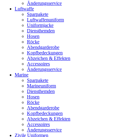
Änderungsservice
Luftwaffe
Sparpakete
Luftwaffenuniform
Uniformjacke
Diensthemden
Hosen
Röcke
Abendgarderobe
Kopfbedeckungen
Abzeichen & Effekten
Accessoires
Änderungsservice
Marine
Sparpakete
Marineuniform
Diensthemden
Hosen
Röcke
Abendgarderobe
Kopfbedeckungen
Abzeichen & Effekten
Accessoires
Änderungsservice
Zivile Uniformen