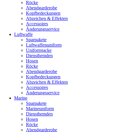
Röcke
Abendgarderobe
Kopfbedeckungen
Abzeichen & Effekten
Accessoires
Änderungsservice
Luftwaffe
Sparpakete
Luftwaffenuniform
Uniformjacke
Diensthemden
Hosen
Röcke
Abendgarderobe
Kopfbedeckungen
Abzeichen & Effekten
Accessoires
Änderungsservice
Marine
Sparpakete
Marineuniform
Diensthemden
Hosen
Röcke
Abendgarderobe