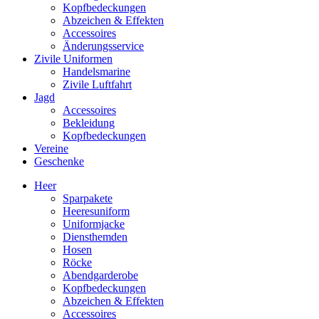
Kopfbedeckungen
Abzeichen & Effekten
Accessoires
Änderungsservice
Zivile Uniformen
Handelsmarine
Zivile Luftfahrt
Jagd
Accessoires
Bekleidung
Kopfbedeckungen
Vereine
Geschenke
Heer
Sparpakete
Heeresuniform
Uniformjacke
Diensthemden
Hosen
Röcke
Abendgarderobe
Kopfbedeckungen
Abzeichen & Effekten
Accessoires