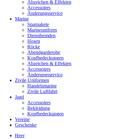
Abzeichen & Effekten
Accessoires
Änderungsservice
Marine
Sparpakete
Marineuniform
Diensthemden
Hosen
Röcke
Abendgarderobe
Kopfbedeckungen
Abzeichen & Effekten
Accessoires
Änderungsservice
Zivile Uniformen
Handelsmarine
Zivile Luftfahrt
Jagd
Accessoires
Bekleidung
Kopfbedeckungen
Vereine
Geschenke
Heer