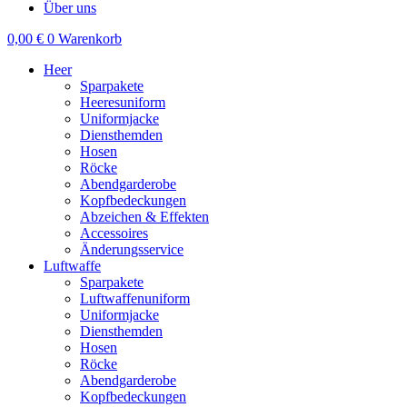
Über uns
0,00
€
0
Warenkorb
Heer
Sparpakete
Heeresuniform
Uniformjacke
Diensthemden
Hosen
Röcke
Abendgarderobe
Kopfbedeckungen
Abzeichen & Effekten
Accessoires
Änderungsservice
Luftwaffe
Sparpakete
Luftwaffenuniform
Uniformjacke
Diensthemden
Hosen
Röcke
Abendgarderobe
Kopfbedeckungen