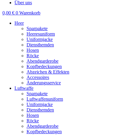
Über uns
0,00
€
0
Warenkorb
Heer
Sparpakete
Heeresuniform
Uniformjacke
Diensthemden
Hosen
Röcke
Abendgarderobe
Kopfbedeckungen
Abzeichen & Effekten
Accessoires
Änderungsservice
Luftwaffe
Sparpakete
Luftwaffenuniform
Uniformjacke
Diensthemden
Hosen
Röcke
Abendgarderobe
Kopfbedeckungen