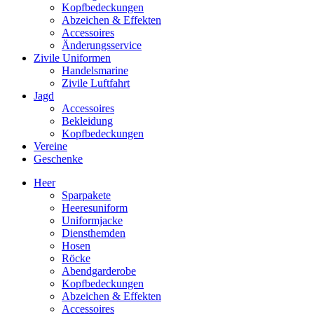
Kopfbedeckungen
Abzeichen & Effekten
Accessoires
Änderungsservice
Zivile Uniformen
Handelsmarine
Zivile Luftfahrt
Jagd
Accessoires
Bekleidung
Kopfbedeckungen
Vereine
Geschenke
Heer
Sparpakete
Heeresuniform
Uniformjacke
Diensthemden
Hosen
Röcke
Abendgarderobe
Kopfbedeckungen
Abzeichen & Effekten
Accessoires