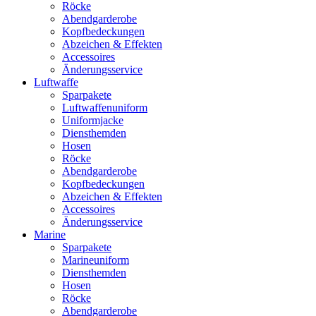
Röcke
Abendgarderobe
Kopfbedeckungen
Abzeichen & Effekten
Accessoires
Änderungsservice
Luftwaffe
Sparpakete
Luftwaffenuniform
Uniformjacke
Diensthemden
Hosen
Röcke
Abendgarderobe
Kopfbedeckungen
Abzeichen & Effekten
Accessoires
Änderungsservice
Marine
Sparpakete
Marineuniform
Diensthemden
Hosen
Röcke
Abendgarderobe