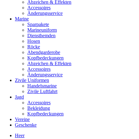
Abzeichen & Effekten
Accessoires
Änderungsservice
Marine
Sparpakete
Marineuniform
Diensthemden
Hosen
Röcke
Abendgarderobe
Kopfbedeckungen
Abzeichen & Effekten
Accessoires
Änderungsservice
Zivile Uniformen
Handelsmarine
Zivile Luftfahrt
Jagd
Accessoires
Bekleidung
Kopfbedeckungen
Vereine
Geschenke
Heer