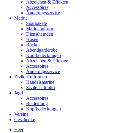
Abzeichen & Effekten
Accessoires
Änderungsservice
Marine
Sparpakete
Marineuniform
Diensthemden
Hosen
Röcke
Abendgarderobe
Kopfbedeckungen
Abzeichen & Effekten
Accessoires
Änderungsservice
Zivile Uniformen
Handelsmarine
Zivile Luftfahrt
Jagd
Accessoires
Bekleidung
Kopfbedeckungen
Vereine
Geschenke
Heer