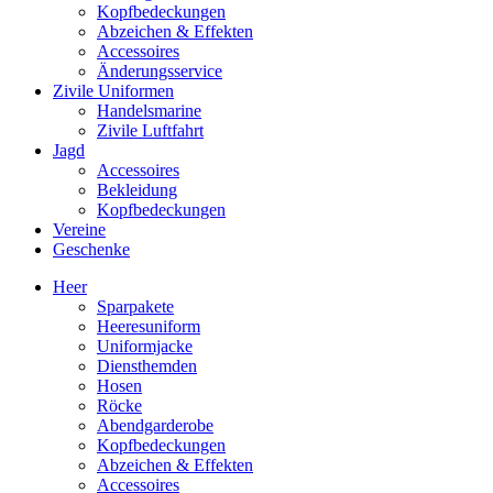
Kopfbedeckungen
Abzeichen & Effekten
Accessoires
Änderungsservice
Zivile Uniformen
Handelsmarine
Zivile Luftfahrt
Jagd
Accessoires
Bekleidung
Kopfbedeckungen
Vereine
Geschenke
Heer
Sparpakete
Heeresuniform
Uniformjacke
Diensthemden
Hosen
Röcke
Abendgarderobe
Kopfbedeckungen
Abzeichen & Effekten
Accessoires