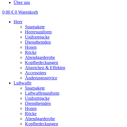
Über uns
0,00
€
0
Warenkorb
Heer
Sparpakete
Heeresuniform
Uniformjacke
Diensthemden
Hosen
Röcke
Abendgarderobe
Kopfbedeckungen
Abzeichen & Effekten
Accessoires
Änderungsservice
Luftwaffe
Sparpakete
Luftwaffenuniform
Uniformjacke
Diensthemden
Hosen
Röcke
Abendgarderobe
Kopfbedeckungen