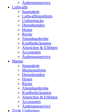
Änderungsservice
Luftwaffe
Sparpakete
Luftwaffenuniform
Uniformjacke
Diensthemden
Hosen
Röcke
Abendgarderobe
Kopfbedeckungen
Abzeichen & Effekten
Accessoires
Änderungsservice
Marine
Sparpakete
Marineuniform
Diensthemden
Hosen
Röcke
Abendgarderobe
Kopfbedeckungen
Abzeichen & Effekten
Accessoires
Änderungsservice
Zivile Uniformen