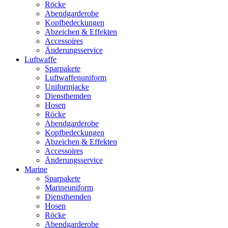
Röcke
Abendgarderobe
Kopfbedeckungen
Abzeichen & Effekten
Accessoires
Änderungsservice
Luftwaffe
Sparpakete
Luftwaffenuniform
Uniformjacke
Diensthemden
Hosen
Röcke
Abendgarderobe
Kopfbedeckungen
Abzeichen & Effekten
Accessoires
Änderungsservice
Marine
Sparpakete
Marineuniform
Diensthemden
Hosen
Röcke
Abendgarderobe