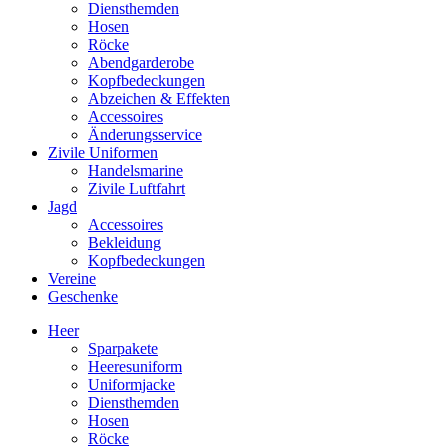
Diensthemden
Hosen
Röcke
Abendgarderobe
Kopfbedeckungen
Abzeichen & Effekten
Accessoires
Änderungsservice
Zivile Uniformen
Handelsmarine
Zivile Luftfahrt
Jagd
Accessoires
Bekleidung
Kopfbedeckungen
Vereine
Geschenke
Heer
Sparpakete
Heeresuniform
Uniformjacke
Diensthemden
Hosen
Röcke