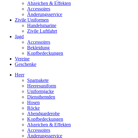
Abzeichen & Effekten
Accessoires
Änderungsservice
Zivile Uniformen
Handelsmarine
Zivile Luftfahrt
Jagd
Accessoires
Bekleidung
Kopfbedeckungen
Vereine
Geschenke
Heer
Sparpakete
Heeresuniform
Uniformjacke
Diensthemden
Hosen
Röcke
Abendgarderobe
Kopfbedeckungen
Abzeichen & Effekten
Accessoires
Änderungsservice