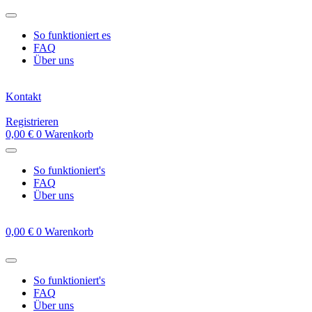
Zum
Inhalt
So funktioniert es
springen
FAQ
Über uns
Kontakt
Registrieren
0,00
€
0
Warenkorb
So funktioniert's
FAQ
Über uns
0,00
€
0
Warenkorb
So funktioniert's
FAQ
Über uns