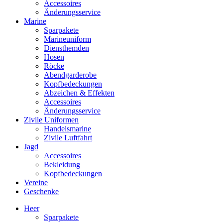
Accessoires
Änderungsservice
Marine
Sparpakete
Marineuniform
Diensthemden
Hosen
Röcke
Abendgarderobe
Kopfbedeckungen
Abzeichen & Effekten
Accessoires
Änderungsservice
Zivile Uniformen
Handelsmarine
Zivile Luftfahrt
Jagd
Accessoires
Bekleidung
Kopfbedeckungen
Vereine
Geschenke
Heer
Sparpakete