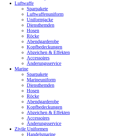
Luftwaffe
Sparpakete
Luftwaffenuniform
Uniformjacke
Diensthemden
Hosen
Röcke
Abendgarderobe
Kopfbedeckungen
Abzeichen & Effekten
Accessoires
Änderungsservice
Marine
Sparpakete
Marineuniform
Diensthemden
Hosen
Röcke
Abendgarderobe
Kopfbedeckungen
Abzeichen & Effekten
Accessoires
Änderungsservice
Zivile Uniformen
Handelsmarine