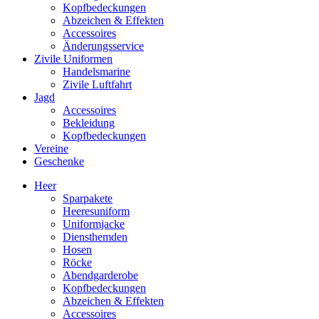
Kopfbedeckungen
Abzeichen & Effekten
Accessoires
Änderungsservice
Zivile Uniformen
Handelsmarine
Zivile Luftfahrt
Jagd
Accessoires
Bekleidung
Kopfbedeckungen
Vereine
Geschenke
Heer
Sparpakete
Heeresuniform
Uniformjacke
Diensthemden
Hosen
Röcke
Abendgarderobe
Kopfbedeckungen
Abzeichen & Effekten
Accessoires