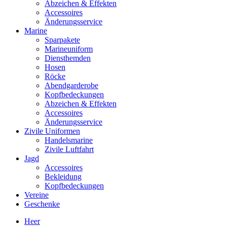
Abzeichen & Effekten
Accessoires
Änderungsservice
Marine
Sparpakete
Marineuniform
Diensthemden
Hosen
Röcke
Abendgarderobe
Kopfbedeckungen
Abzeichen & Effekten
Accessoires
Änderungsservice
Zivile Uniformen
Handelsmarine
Zivile Luftfahrt
Jagd
Accessoires
Bekleidung
Kopfbedeckungen
Vereine
Geschenke
Heer