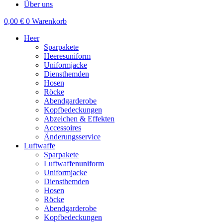
Über uns
0,00
€
0
Warenkorb
Heer
Sparpakete
Heeresuniform
Uniformjacke
Diensthemden
Hosen
Röcke
Abendgarderobe
Kopfbedeckungen
Abzeichen & Effekten
Accessoires
Änderungsservice
Luftwaffe
Sparpakete
Luftwaffenuniform
Uniformjacke
Diensthemden
Hosen
Röcke
Abendgarderobe
Kopfbedeckungen