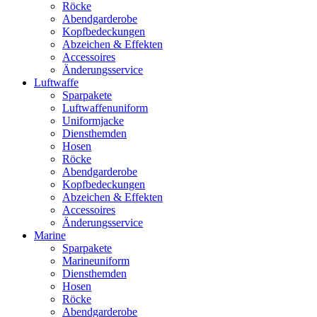
Röcke
Abendgarderobe
Kopfbedeckungen
Abzeichen & Effekten
Accessoires
Änderungsservice
Luftwaffe
Sparpakete
Luftwaffenuniform
Uniformjacke
Diensthemden
Hosen
Röcke
Abendgarderobe
Kopfbedeckungen
Abzeichen & Effekten
Accessoires
Änderungsservice
Marine
Sparpakete
Marineuniform
Diensthemden
Hosen
Röcke
Abendgarderobe