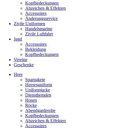
Kopfbedeckungen
Abzeichen & Effekten
Accessoires
Änderungsservice
Zivile Uniformen
Handelsmarine
Zivile Luftfahrt
Jagd
Accessoires
Bekleidung
Kopfbedeckungen
Vereine
Geschenke
Heer
Sparpakete
Heeresuniform
Uniformjacke
Diensthemden
Hosen
Röcke
Abendgarderobe
Kopfbedeckungen
Abzeichen & Effekten
Accessoires