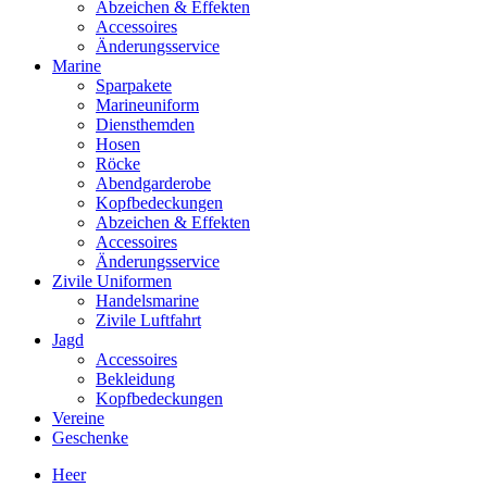
Abzeichen & Effekten
Accessoires
Änderungsservice
Marine
Sparpakete
Marineuniform
Diensthemden
Hosen
Röcke
Abendgarderobe
Kopfbedeckungen
Abzeichen & Effekten
Accessoires
Änderungsservice
Zivile Uniformen
Handelsmarine
Zivile Luftfahrt
Jagd
Accessoires
Bekleidung
Kopfbedeckungen
Vereine
Geschenke
Heer