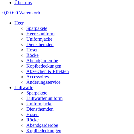
Über uns
0,00
€
0
Warenkorb
Heer
Sparpakete
Heeresuniform
Uniformjacke
Diensthemden
Hosen
Röcke
Abendgarderobe
Kopfbedeckungen
Abzeichen & Effekten
Accessoires
Änderungsservice
Luftwaffe
Sparpakete
Luftwaffenuniform
Uniformjacke
Diensthemden
Hosen
Röcke
Abendgarderobe
Kopfbedeckungen