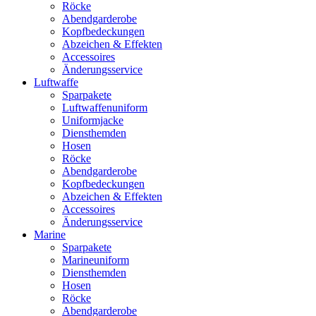
Röcke
Abendgarderobe
Kopfbedeckungen
Abzeichen & Effekten
Accessoires
Änderungsservice
Luftwaffe
Sparpakete
Luftwaffenuniform
Uniformjacke
Diensthemden
Hosen
Röcke
Abendgarderobe
Kopfbedeckungen
Abzeichen & Effekten
Accessoires
Änderungsservice
Marine
Sparpakete
Marineuniform
Diensthemden
Hosen
Röcke
Abendgarderobe