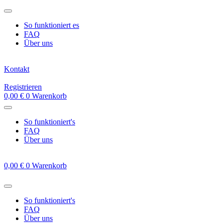
Zum
Inhalt
So funktioniert es
springen
FAQ
Über uns
Kontakt
Registrieren
0,00
€
0
Warenkorb
So funktioniert's
FAQ
Über uns
0,00
€
0
Warenkorb
So funktioniert's
FAQ
Über uns