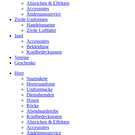
Abzeichen & Effekten
Accessoires
Änderungsservice
Zivile Uniformen
Handelsmarine
Zivile Luftfahrt
Jagd
Accessoires
Bekleidung
Kopfbedeckungen
Vereine
Geschenke
Heer
Sparpakete
Heeresuniform
Uniformjacke
Diensthemden
Hosen
Röcke
Abendgarderobe
Kopfbedeckungen
Abzeichen & Effekten
Accessoires
Änderungsservice