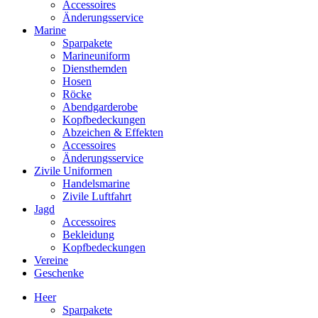
Accessoires
Änderungsservice
Marine
Sparpakete
Marineuniform
Diensthemden
Hosen
Röcke
Abendgarderobe
Kopfbedeckungen
Abzeichen & Effekten
Accessoires
Änderungsservice
Zivile Uniformen
Handelsmarine
Zivile Luftfahrt
Jagd
Accessoires
Bekleidung
Kopfbedeckungen
Vereine
Geschenke
Heer
Sparpakete