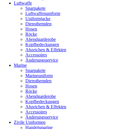
Luftwaffe
Sparpakete
Luftwaffenuniform
Uniformjacke
Diensthemden
Hosen
Röcke
Abendgarderobe
Kopfbedeckungen
Abzeichen & Effekten
Accessoires
Änderungsservice
Marine
Sparpakete
Marineuniform
Diensthemden
Hosen
Röcke
Abendgarderobe
Kopfbedeckungen
Abzeichen & Effekten
Accessoires
Änderungsservice
Zivile Uniformen
Handelsmarine