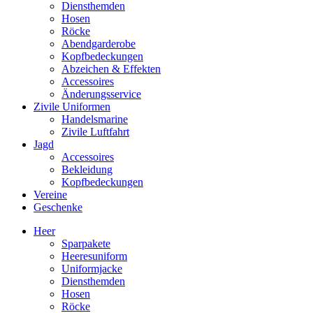
Diensthemden
Hosen
Röcke
Abendgarderobe
Kopfbedeckungen
Abzeichen & Effekten
Accessoires
Änderungsservice
Zivile Uniformen
Handelsmarine
Zivile Luftfahrt
Jagd
Accessoires
Bekleidung
Kopfbedeckungen
Vereine
Geschenke
Heer
Sparpakete
Heeresuniform
Uniformjacke
Diensthemden
Hosen
Röcke