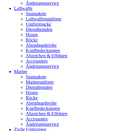
Änderungsservice
Luftwaffe
Sparpakete
Luftwaffenuniform
Uniformjacke
Diensthemden
Hosen
Röcke
Abendgarderobe
Kopfbedeckungen
Abzeichen & Effekten
Accessoires
Änderungsservice
Marine
Sparpakete
Marineuniform
Diensthemden
Hosen
Röcke
Abendgarderobe
Kopfbedeckungen
Abzeichen & Effekten
Accessoires
Änderungsservice
Zivile Uniformen