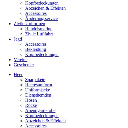
Kopfbedeckungen
Abzeichen & Effekten
Accessoires
Änderungsservice
Zivile Uniformen
Handelsmarine
Zivile Luftfahrt
Jagd
Accessoires
Bekleidung
Kopfbedeckungen
Vereine
Geschenke
Heer
Sparpakete
Heeresuniform
Uniformjacke
Diensthemden
Hosen
Röcke
Abendgarderobe
Kopfbedeckungen
Abzeichen & Effekten
Accessoires