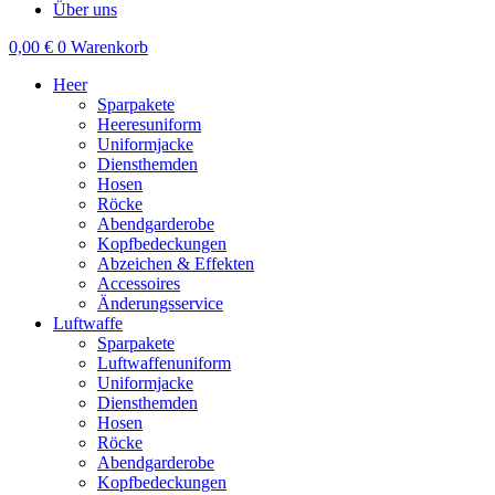
Über uns
0,00
€
0
Warenkorb
Heer
Sparpakete
Heeresuniform
Uniformjacke
Diensthemden
Hosen
Röcke
Abendgarderobe
Kopfbedeckungen
Abzeichen & Effekten
Accessoires
Änderungsservice
Luftwaffe
Sparpakete
Luftwaffenuniform
Uniformjacke
Diensthemden
Hosen
Röcke
Abendgarderobe
Kopfbedeckungen