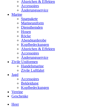
Abzeichen & Effekten
Accessoires
Änderungsservice
Marine
Sparpakete
Marineuniform
Diensthemden
Hosen
Röcke
Abendgarderobe
Kopfbedeckungen
Abzeichen & Effekten
Accessoires
Änderungsservice
Zivile Uniformen
Handelsmarine
Zivile Luftfahrt
Jagd
Accessoires
Bekleidung
Kopfbedeckungen
Vereine
Geschenke
Heer