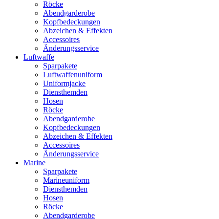
Röcke
Abendgarderobe
Kopfbedeckungen
Abzeichen & Effekten
Accessoires
Änderungsservice
Luftwaffe
Sparpakete
Luftwaffenuniform
Uniformjacke
Diensthemden
Hosen
Röcke
Abendgarderobe
Kopfbedeckungen
Abzeichen & Effekten
Accessoires
Änderungsservice
Marine
Sparpakete
Marineuniform
Diensthemden
Hosen
Röcke
Abendgarderobe