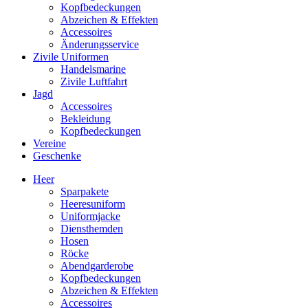
Kopfbedeckungen
Abzeichen & Effekten
Accessoires
Änderungsservice
Zivile Uniformen
Handelsmarine
Zivile Luftfahrt
Jagd
Accessoires
Bekleidung
Kopfbedeckungen
Vereine
Geschenke
Heer
Sparpakete
Heeresuniform
Uniformjacke
Diensthemden
Hosen
Röcke
Abendgarderobe
Kopfbedeckungen
Abzeichen & Effekten
Accessoires