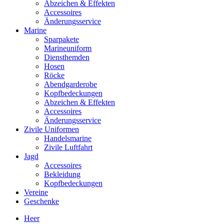
Abzeichen & Effekten
Accessoires
Änderungsservice
Marine
Sparpakete
Marineuniform
Diensthemden
Hosen
Röcke
Abendgarderobe
Kopfbedeckungen
Abzeichen & Effekten
Accessoires
Änderungsservice
Zivile Uniformen
Handelsmarine
Zivile Luftfahrt
Jagd
Accessoires
Bekleidung
Kopfbedeckungen
Vereine
Geschenke
Heer