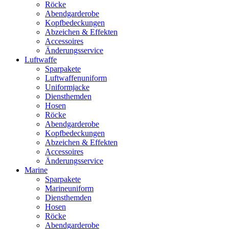
Röcke
Abendgarderobe
Kopfbedeckungen
Abzeichen & Effekten
Accessoires
Änderungsservice
Luftwaffe
Sparpakete
Luftwaffenuniform
Uniformjacke
Diensthemden
Hosen
Röcke
Abendgarderobe
Kopfbedeckungen
Abzeichen & Effekten
Accessoires
Änderungsservice
Marine
Sparpakete
Marineuniform
Diensthemden
Hosen
Röcke
Abendgarderobe