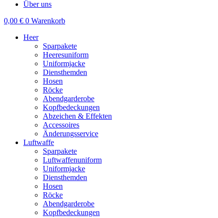
Über uns
0,00
€
0
Warenkorb
Heer
Sparpakete
Heeresuniform
Uniformjacke
Diensthemden
Hosen
Röcke
Abendgarderobe
Kopfbedeckungen
Abzeichen & Effekten
Accessoires
Änderungsservice
Luftwaffe
Sparpakete
Luftwaffenuniform
Uniformjacke
Diensthemden
Hosen
Röcke
Abendgarderobe
Kopfbedeckungen